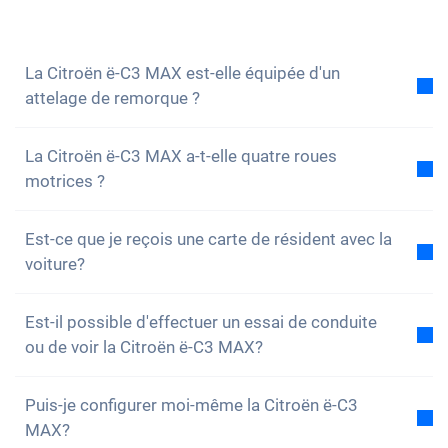
volontiers à toutes tes questions. Vous pouvez
également vous
inscrire à notre newsletter
pour ne
rien manquer des nouveautés et des promotions.
La Citroën ë-C3 MAX est-elle équipée d'un
attelage de remorque ?
Non, la voiture n'est pas équipée d'un attelage de
La Citroën ë-C3 MAX a-t-elle quatre roues
remorque. Cependant, tu as la possibilité de
motrices ?
l'installer toi-même.
Non, malheureusement, la Citroën ë-C3 MAX n'a pas
Est-ce que je reçois une carte de résident avec la
de quatre roues motrices. Cependant, la voiture est
voiture?
bien équipée.
Bien sûr, ta voiture Carvolution est enregistrée dans
Est-il possible d'effectuer un essai de conduite
ton canton de résidence. Par conséquent, il n'y a
ou de voir la Citroën ë-C3 MAX?
aucun problème pour obtenir une carte de résident.
Oui, vous pouvez bien sûr venir voir nos voitures et
Puis-je configurer moi-même la Citroën ë-C3
faire un essai. Selon le modèle, il est toutefois
MAX?
possible que la voiture soit actuellement en