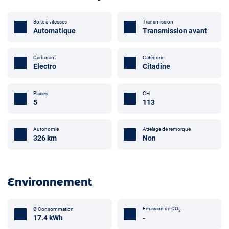
Boite à vitesses
Transmission
Automatique
Transmission avant
Carburant
Catégorie
Electro
Citadine
Places
CH
5
113
Attelage de remorque
Autonomie
Non
326 km
Environnement
Emission de CO
Ø Consommation
2
17.4 kWh
-