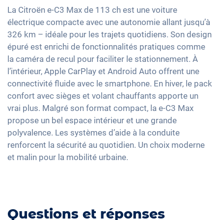
Détection de fatigue
Feux arrière à LED
Climatisation automatique
Apple Car Play
La Citroën e-C3 Max de 113 ch est une voiture
Contrôle de pression des pneus
Détecteur de luminosité et de pluie
Sièges chauffants avant
électrique compacte avec une autonomie allant jusqu’à
Android Auto
Assistant de freinage d'urgence
Rétroviseurs extérieurs à réglage électrique
326 km – idéale pour les trajets quotidiens. Son design
Sièges en tissu
Ecran tactile
épuré est enrichi de fonctionnalités pratiques comme
Détection des piétons
Rétroviseur intérieur jour/nuit automatique
Vitres surteintées
Recharge téléphone sans fil
la caméra de recul pour faciliter le stationnement. À
17" jantes en aluminium
Volant chauffant
l’intérieur, Apple CarPlay et Android Auto offrent une
Full Digital Cockpit
Assistance au démarrage en côte
connectivité fluide avec le smartphone. En hiver, le pack
confort avec sièges et volant chauffants apporte un
Banquette rabbattable
vrai plus. Malgré son format compact, la e-C3 Max
Barres de toit
propose un bel espace intérieur et une grande
polyvalence. Les systèmes d’aide à la conduite
renforcent la sécurité au quotidien. Un choix moderne
et malin pour la mobilité urbaine.
Questions et réponses