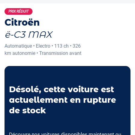
PRIX RÉDUIT
Citroën
ë-C3 MAX
Automatique
•
Electro
•
113 ch
•
326
km
autonomie
•
Transmission avant
Désolé, cette voiture est
actuellement en rupture
de stock
Découvre nos voitures disponibles maintenant ou