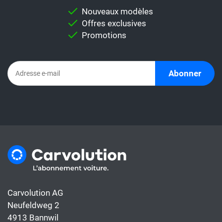
pour vous permettre d'effectuer une
Nouveaux modèles
comparaison individuelle.
Offres exclusives
Important:
Ne comparez jamais
Promotions
directement un taux de leasing avec un
abonnement automobile. En effet,
l'abonnement comprend déjà tous les coûts
Abonner
de la voiture, alors que le taux de leasing ne
couvre généralement que le financement.
Carvolution AG
Neufeldweg 2
4913 Bannwil