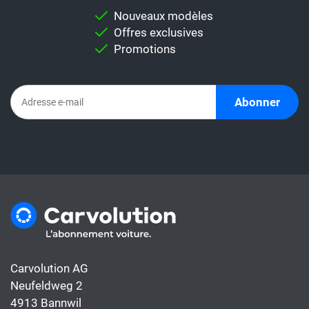
pour vous permettre d'effectuer une
Nouveaux modèles
comparaison individuelle.
Offres exclusives
Important:
Ne comparez jamais
Promotions
directement un taux de leasing avec un
abonnement automobile. En effet,
l'abonnement comprend déjà tous les coûts
Abonner
de la voiture, alors que le taux de leasing ne
couvre généralement que le financement.
Carvolution AG
Neufeldweg 2
4913 Bannwil