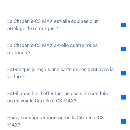
volontiers à toutes tes questions. Vous pouvez
également vous
inscrire à notre newsletter
pour ne
rien manquer des nouveautés et des promotions.
La Citroën ë-C3 MAX est-elle équipée d'un
attelage de remorque ?
Non, la voiture n'est pas équipée d'un attelage de
La Citroën ë-C3 MAX a-t-elle quatre roues
remorque. Cependant, tu as la possibilité de
motrices ?
l'installer toi-même.
Non, malheureusement, la Citroën ë-C3 MAX n'a pas
Est-ce que je reçois une carte de résident avec la
de quatre roues motrices. Cependant, la voiture est
voiture?
bien équipée.
Bien sûr, ta voiture Carvolution est enregistrée dans
Est-il possible d'effectuer un essai de conduite
ton canton de résidence. Par conséquent, il n'y a
ou de voir la Citroën ë-C3 MAX?
aucun problème pour obtenir une carte de résident.
Oui, vous pouvez bien sûr venir voir nos voitures et
Puis-je configurer moi-même la Citroën ë-C3
faire un essai. Selon le modèle, il est toutefois
MAX?
possible que la voiture soit actuellement en