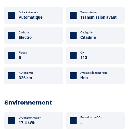
Boite à vitesses
Transmission
Automatique
Transmission avant
Carburant
Catégorie
Electro
Citadine
Places
CH
5
113
Attelage de remorque
Autonomie
Non
326 km
Environnement
Emission de CO
Ø Consommation
2
17.4 kWh
-