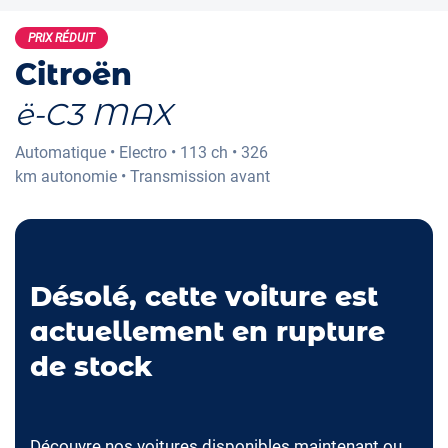
PRIX RÉDUIT
Citroën
ë-C3 MAX
Automatique
•
Electro
•
113 ch
•
326
km
autonomie
•
Transmission avant
Désolé, cette voiture est
actuellement en rupture
de stock
Découvre nos voitures disponibles maintenant ou