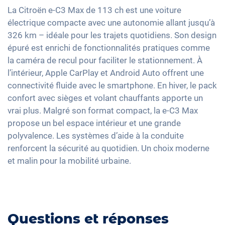
Détection de fatigue
Feux arrière à LED
Climatisation automatique
Apple Car Play
La Citroën e-C3 Max de 113 ch est une voiture
Contrôle de pression des pneus
Détecteur de luminosité et de pluie
Sièges chauffants avant
électrique compacte avec une autonomie allant jusqu’à
Android Auto
Assistant de freinage d'urgence
Rétroviseurs extérieurs à réglage électrique
326 km – idéale pour les trajets quotidiens. Son design
Sièges en tissu
Ecran tactile
épuré est enrichi de fonctionnalités pratiques comme
Détection des piétons
Rétroviseur intérieur jour/nuit automatique
Vitres surteintées
Recharge téléphone sans fil
la caméra de recul pour faciliter le stationnement. À
17" jantes en aluminium
Volant chauffant
l’intérieur, Apple CarPlay et Android Auto offrent une
Full Digital Cockpit
Assistance au démarrage en côte
connectivité fluide avec le smartphone. En hiver, le pack
confort avec sièges et volant chauffants apporte un
Banquette rabbattable
vrai plus. Malgré son format compact, la e-C3 Max
Barres de toit
propose un bel espace intérieur et une grande
polyvalence. Les systèmes d’aide à la conduite
renforcent la sécurité au quotidien. Un choix moderne
et malin pour la mobilité urbaine.
Questions et réponses