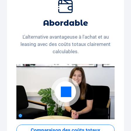
Forfait kilométrique mensuel flexible
Que vous parcouriez peu de kilomètres par
Abordable
mois (350 kilomètres) ou beaucoup de
kilomètres par mois (3 250 kilomètres), le
L'alternative avantageuse à l'achat et au
forfait kilométrique peut être ajusté
leasing avec des coûts totaux clairement
confortablement sur l'application.
calculables.
Comparaison des coûts totaux