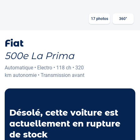
17
photos
360°
Fiat
500e La Prima
Automatique
•
Electro
•
118 ch
•
320
km
autonomie
•
Transmission avant
Désolé, cette voiture est
actuellement en rupture
de stock