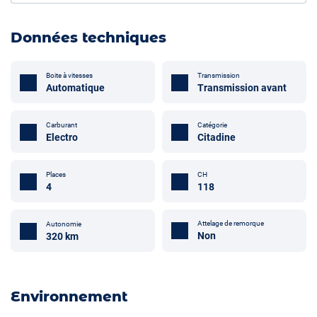
Données techniques
Boite à vitesses
Transmission
Automatique
Transmission avant
Carburant
Catégorie
Electro
Citadine
Places
CH
4
118
Attelage de remorque
Autonomie
Non
320 km
Environnement