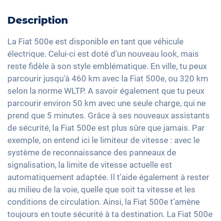
Assistant feux de route
Camera de recul
Feux arrière à LED
Interface USB
Détection de fatigue
Pare-brise chauffant
Description
Détecteur de luminosité et de pluie
Apple Car Play
Contrôle de pression des pneus
Toit panoramique
Rétroviseurs extérieurs à réglage électrique
Android Auto
La Fiat 500e est disponible en tant que véhicule
Climatisation automatique
électrique. Celui-ci est doté d'un nouveau look, mais
Rétroviseur intérieur jour/nuit automatique
Ecran tactile
reste fidèle à son style emblématique. En ville, tu peux
Keyless Entry & Go
17" jantes en aluminium
Recharge téléphone sans fil
parcourir jusqu'à 460 km avec la Fiat 500e, ou 320 km
Sièges chauffants avant
Full Digital Cockpit
selon la norme WLTP. A savoir également que tu peux
Lumière d'ambiance
parcourir environ 50 km avec une seule charge, qui ne
Accoudoir central pour les sièges avant
prend que 5 minutes. Grâce à ses nouveaux assistants
de sécurité, la Fiat 500e est plus sûre que jamais. Par
Camera à 360 degrés
exemple, on entend ici le limiteur de vitesse : avec le
Banquette rabbattable
système de reconnaissance des panneaux de
Siège en simili-cuir
signalisation, la limite de vitesse actuelle est
automatiquement adaptée. Il t’aide également à rester
au milieu de la voie, quelle que soit ta vitesse et les
conditions de circulation. Ainsi, la Fiat 500e t’amène
toujours en toute sécurité à ta destination. La Fiat 500e