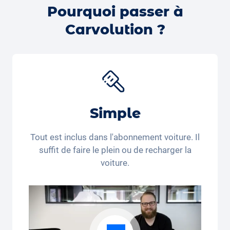
Vous pouvez également réserver en
ligne un essai
Pourquoi passer à
gratuit avec la voiture de votre choix
— nous
Carvolution ?
confirmerons ensuite la disponibilité et vous
recontacterons.
Simple
Tout est inclus dans l'abonnement voiture. Il
suffit de faire le plein ou de recharger la
voiture.