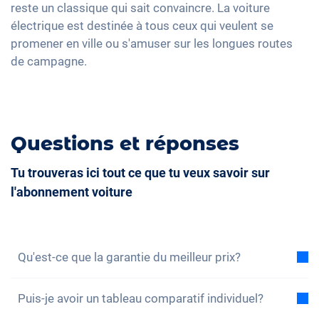
reste un classique qui sait convaincre. La voiture
électrique est destinée à tous ceux qui veulent se
promener en ville ou s'amuser sur les longues routes
de campagne.
Questions et réponses
Tu trouveras ici tout ce que tu veux savoir sur
l'abonnement voiture
Qu'est-ce que la garantie du meilleur prix?
Avec la garantie du meilleur prix, nous vous assurons
Puis-je avoir un tableau comparatif individuel?
que le coût total de l'abonnement voiture est