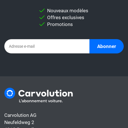
comparaison, mais aussi des modèles utiles
pour vous permettre d'effectuer une
Nouveaux modèles
comparaison individuelle.
Offres exclusives
Important:
Ne comparez jamais
Promotions
directement un taux de leasing avec un
abonnement automobile. En effet,
l'abonnement comprend déjà tous les coûts
Abonner
de la voiture, alors que le taux de leasing ne
couvre généralement que le financement.
Carvolution AG
Neufeldweg 2