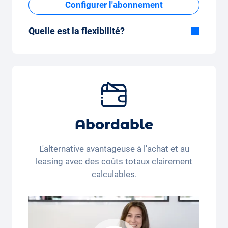
Configurer l'abonnement
Quelle est la flexibilité?
Durée flexible
Avec Carvolution, vous décidez vous-même
si vous souhaitez conduire la voiture
pendant quelques mois ou plusieurs années.
Forfait kilométrique mensuel flexible
Que vous parcouriez peu de kilomètres par
Abordable
mois (350 kilomètres) ou beaucoup de
kilomètres par mois (3 250 kilomètres), le
L'alternative avantageuse à l'achat et au
forfait kilométrique peut être ajusté
leasing avec des coûts totaux clairement
confortablement sur l'application.
calculables.