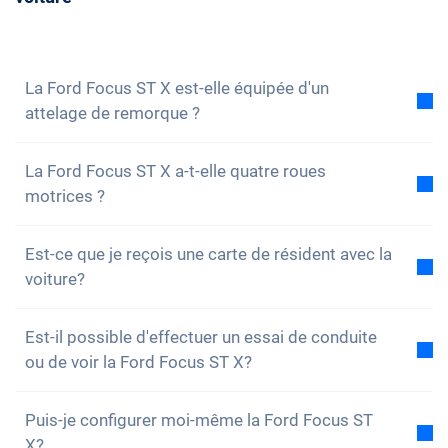
volontiers à toutes tes questions. Vous pouvez
également vous
inscrire à notre newsletter
pour ne
rien manquer des nouveautés et des promotions.
La Ford Focus ST X est-elle équipée d'un
attelage de remorque ?
Non, la voiture n'est pas équipée d'un attelage de
La Ford Focus ST X a-t-elle quatre roues
remorque. Cependant, tu as la possibilité de
motrices ?
l'installer toi-même.
Non, malheureusement, la Ford Focus ST X n'a pas
Est-ce que je reçois une carte de résident avec la
de quatre roues motrices. Cependant, la voiture est
voiture?
bien équipée.
Bien sûr, ta voiture Carvolution est enregistrée dans
Est-il possible d'effectuer un essai de conduite
ton canton de résidence. Par conséquent, il n'y a
ou de voir la Ford Focus ST X?
aucun problème pour obtenir une carte de résident.
Oui, vous pouvez bien sûr venir voir nos voitures et
Puis-je configurer moi-même la Ford Focus ST
faire un essai. Selon le modèle, il est toutefois
X?