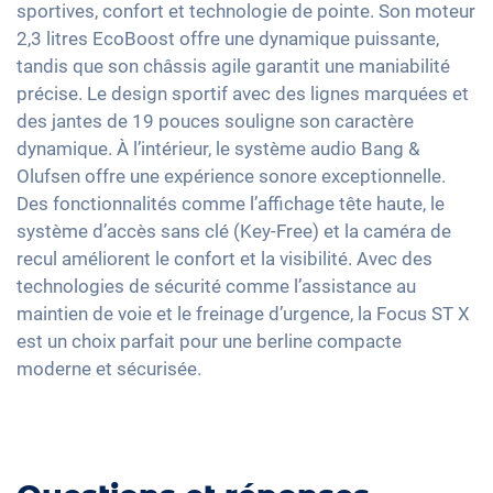
Assistant feux de route
Rétroviseur intérieur jour/nuit automatique
sportives, confort et technologie de pointe. Son moteur
Climatisation Bi-Zone
Interface USB
2,3 litres EcoBoost offre une dynamique puissante,
Détection de fatigue
19" jantes en aluminium
Keyless Entry & Go
Apple Car Play
tandis que son châssis agile garantit une maniabilité
Contrôle de pression des pneus
Phares à LED Matrix
Sièges chauffants avant
précise. Le design sportif avec des lignes marquées et
Android Auto
Assistant de freinage d'urgence
Sièges sport
des jantes de 19 pouces souligne son caractère
Ecran tactile
Détection des piétons
dynamique. À l’intérieur, le système audio Bang &
Vitres surteintées
Recharge téléphone sans fil
Olufsen offre une expérience sonore exceptionnelle.
Lumière d'ambiance
Full Digital Cockpit
Des fonctionnalités comme l’affichage tête haute, le
Volant chauffant
système d’accès sans clé (Key-Free) et la caméra de
Accoudoir central pour les sièges avant
recul améliorent le confort et la visibilité. Avec des
technologies de sécurité comme l’assistance au
Assistance au démarrage en côte
maintien de voie et le freinage d’urgence, la Focus ST X
Banquette rabbattable
est un choix parfait pour une berline compacte
Siège en simili-cuir
moderne et sécurisée.