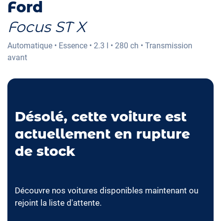
Ford
Focus ST X
Automatique
•
Essence
•
2.3 l
•
280 ch
•
Transmission
avant
Désolé, cette voiture est
actuellement en rupture
de stock
Découvre nos voitures disponibles maintenant ou
rejoint la liste d'attente.