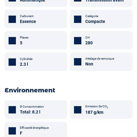
Carburant
Catégorie
Essence
Compacte
Places
CH
5
280
Attelage de remorque
Cylindrée
Non
2.3 l
Environnement
Emission de CO
Ø Consommation
2
Total: 8.2 l
187 g/km
Efficacité énergétique
F