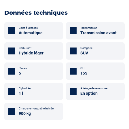
Données techniques
Boite à vitesses
Transmission
Automatique
Transmission avant
Carburant
Catégorie
Hybride léger
SUV
Places
CH
5
155
Cylindrée
Attelage de remorque
1 l
En option
Charge remorquable freinée
900 kg