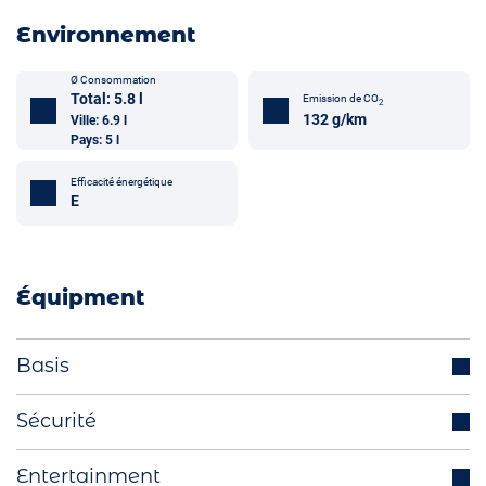
Environnement
Ø Consommation
Total: 5.8 l
Emission de CO
2
132 g/km
Ville: 6.9 l
Pays: 5 l
Efficacité énergétique
E
Équipment
Basis
Crochet attelage de remorque (optionnel)
Sécurité
Radars de stationnement avant/arrière
Régulateur de vitesse adaptatif
Entertainment
Phares à LED