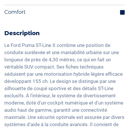
Avertisseur angle mort
Fonction Start-Stop
Système de navigation intégré
Comfort
Assistant anti franchissement de ligne
Rétroviseurs extérieurs escamotables
Interface Bluetooth
Isofix
électriquement
Hayon électrique
DAB+ radio
Reconnaissance des panneaux de signalisation
Volant multifonctions
Pare-brise chauffant
Description
Dispositif mains-libres
Limiteur de vitesse
Sélection du mode de conduite
Climatisation automatique
Système audio haute définition
Le Ford Puma ST-Line X combine une position de
Détection de fatigue
Feux arrière à LED
Keyless Entry & Go
conduite surélevée et une maniabilité urbaine sur une
Commande vocale
Contrôle de pression des pneus
Détecteur de luminosité et de pluie
longueur de près de 4,30 mètres, ce qui en fait un
Sièges chauffants avant
Interface USB
véritable SUV compact. Ses fiches techniques
Assistant de freinage d'urgence
Rétroviseurs extérieurs à réglage électrique
Sièges en cuir partiel
Apple Car Play
séduisent par une motorisation hybride légère efficace
Détection des piétons
Rétroviseur intérieur jour/nuit automatique
Vitres surteintées
développant 155 ch. Le design se distingue par une
Android Auto
19" jantes en aluminium
Lumière d'ambiance
silhouette de coupé sportive et des détails ST-Line
Ecran tactile
exclusifs. À l'intérieur, le système de divertissement
Volant chauffant
Recharge téléphone sans fil
moderne, doté d'un cockpit numérique et d'un système
Accoudoir central pour les sièges avant
Interface USB-C
audio haut de gamme, garantit une connectivité
Camera à 360 degrés
maximale. Une sécurité optimale est assurée par divers
Assistance au démarrage en côte
systèmes d'aide à la conduite avancés. Il convient de