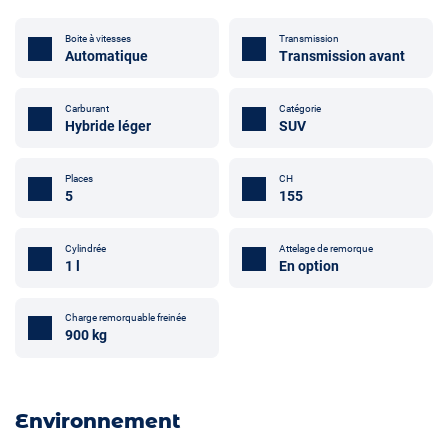
Boite à vitesses
Transmission
Automatique
Transmission avant
Carburant
Catégorie
Hybride léger
SUV
Places
CH
5
155
Cylindrée
Attelage de remorque
1 l
En option
Charge remorquable freinée
900 kg
Environnement