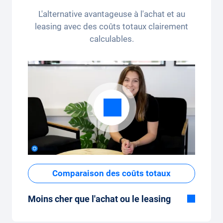
kilomètres par mois (3 250 kilomètres), le
L'alternative avantageuse à l'achat et au
forfait kilométrique peut être ajusté
leasing avec des coûts totaux clairement
confortablement sur l'application.
calculables.
Comparaison des coûts totaux
Moins cher que l'achat ou le leasing
Bien que le prix fixe mensuel de