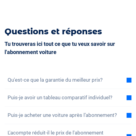
Questions et réponses
Tu trouveras ici tout ce que tu veux savoir sur
l'abonnement voiture
Qu'est-ce que la garantie du meilleur prix?
Avec la garantie du meilleur prix, nous vous assurons
Puis-je avoir un tableau comparatif individuel?
que le coût total de l'abonnement voiture est
inférieur au coût total d'un leasing dans les mêmes
Oui, pour chacun de nos modèles, vous trouverez un
conditions. Si vous trouvez une offre de leasing
Puis-je acheter une voiture après l’abonnement?
exemple de comparaison du coût total entre
moins chère, vous bénéficiez d'une réduction sur
l'abonnement et le leasing. Vous pouvez également
Oui, un achat – c’est-à-dire une reprise sans
votre abonnement.
Pour en savoir plus, cliquez ici.
configurer l'abonnement en fonction de vos besoins
L'acompte réduit-il le prix de l'abonnement
interruption – est possible. Si, pendant votre