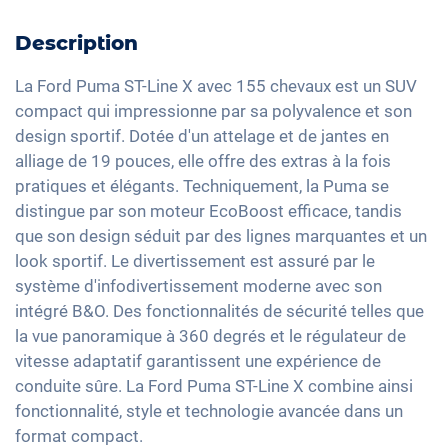
Isofix
Hayon électrique
Détecteur de luminosité et de pluie
DAB+ radio
Reconnaissance des panneaux de signalisation
Pare-brise chauffant
Description
Rétroviseurs extérieurs à réglage électrique
Dispositif mains-libres
Limiteur de vitesse
Climatisation automatique
Rétroviseur intérieur jour/nuit automatique
Système audio haute définition
La Ford Puma ST-Line X avec 155 chevaux est un SUV
Détection de fatigue
Keyless Entry & Go
compact qui impressionne par sa polyvalence et son
19" jantes en aluminium
Commande vocale
Contrôle de pression des pneus
design sportif. Dotée d'un attelage et de jantes en
Sièges chauffants avant
Interface USB
alliage de 19 pouces, elle offre des extras à la fois
Assistant de freinage d'urgence
Sièges en cuir partiel
Apple Car Play
pratiques et élégants. Techniquement, la Puma se
Détection des piétons
Vitres surteintées
distingue par son moteur EcoBoost efficace, tandis
Android Auto
Lumière d'ambiance
que son design séduit par des lignes marquantes et un
Ecran tactile
look sportif. Le divertissement est assuré par le
Volant chauffant
Recharge téléphone sans fil
système d'infodivertissement moderne avec son
Accoudoir central pour les sièges avant
Full Digital Cockpit
intégré B&O. Des fonctionnalités de sécurité telles que
Camera à 360 degrés
la vue panoramique à 360 degrés et le régulateur de
Assistance au démarrage en côte
vitesse adaptatif garantissent une expérience de
conduite sûre. La Ford Puma ST-Line X combine ainsi
fonctionnalité, style et technologie avancée dans un
format compact.