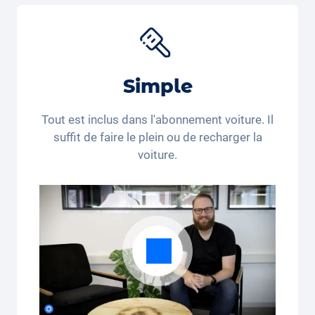
nés pour différents produits. Utilisez le code de
réduction "Carvolution 15" pour obtenir 15% de
réduction sur le
siège auto Joie Baby
*. Vous achetez
encore ou vous louez déjà?
Simple
*Ce code de réduction n’est valable que pour les
personnes domiciliées en Suisse et au Liechtenstein.
Tout est inclus dans l'abonnement voiture. Il
Le recours juridique et le paiement en espèces sont
suffit de faire le plein ou de recharger la
exclus. Non cumulable et applicable une seule fois.
voiture.