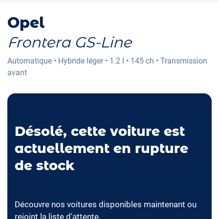
Opel
Frontera GS-Line
Automatique
•
Hybride léger
•
1.2 l
•
145 ch
•
Transmission
avant
Désolé, cette voiture est
actuellement en rupture
de stock
Découvre nos voitures disponibles maintenant ou
rejoint la liste d'attente.