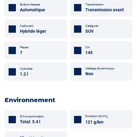
Boite à vitesses
Transmission
Automatique
Transmission avant
Carburant
Catégorie
Hybride léger
SUV
Places
CH
7
145
Attelage de remorque
Cylindrée
Non
1.2 l
Environnement
Emission de CO
Ø Consommation
2
Total: 5.4 l
121 g/km