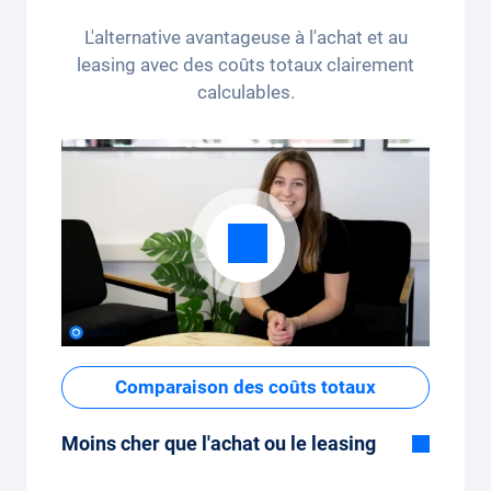
kilomètres par mois (3 250 kilomètres), le
L'alternative avantageuse à l'achat et au
forfait kilométrique peut être ajusté
leasing avec des coûts totaux clairement
confortablement sur l'application.
calculables.
Comparaison des coûts totaux
Moins cher que l'achat ou le leasing
Bien que le prix fixe mensuel de