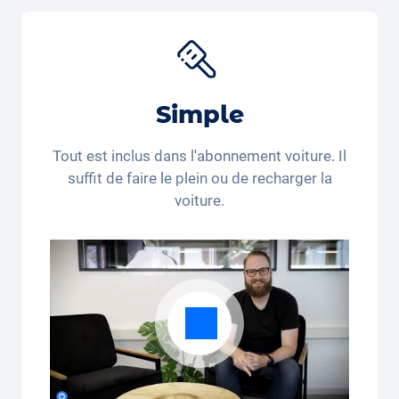
voyage, porte-bébés et accessoires pour nouveau-
nés pour différents produits. Utilisez le code de
réduction "Carvolution 15" pour obtenir 15% de
réduction sur le
siège auto Joie Baby
*. Vous achetez
encore ou vous louez déjà?
Simple
*Ce code de réduction n’est valable que pour les
personnes domiciliées en Suisse et au Liechtenstein.
Tout est inclus dans l'abonnement voiture. Il
Le recours juridique et le paiement en espèces sont
suffit de faire le plein ou de recharger la
exclus. Non cumulable et applicable une seule fois.
voiture.