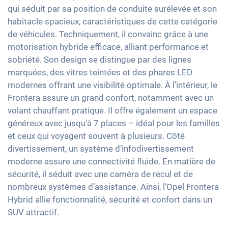
Limiteur de vitesse
Détecteur de pluie
Sièges chauffants avant
qui séduit par sa position de conduite surélevée et son
Apple Car Play
Détection de fatigue
17" jantes en aluminium
habitacle spacieux, caractéristiques de cette catégorie
Sièges en tissu
Android Auto
de véhicules. Techniquement, il convainc grâce à une
Contrôle de pression des pneus
Vitres surteintées
Ecran tactile
motorisation hybride efficace, alliant performance et
Assistant de freinage d'urgence
Lumière d'ambiance
sobriété. Son design se distingue par des lignes
Recharge téléphone sans fil
Détection des piétons
Volant chauffant
marquées, des vitres teintées et des phares LED
Full Digital Cockpit
modernes offrant une visibilité optimale. À l’intérieur, le
Accoudoir central pour les sièges avant
Interface USB-C
Frontera assure un grand confort, notamment avec un
Assistance au démarrage en côte
volant chauffant pratique. Il offre également un espace
Banquette rabbattable
généreux avec jusqu’à 7 places – idéal pour les familles
Barres de toit
et ceux qui voyagent souvent à plusieurs. Côté
divertissement, un système d’infodivertissement
moderne assure une connectivité fluide. En matière de
sécurité, il séduit avec une caméra de recul et de
nombreux systèmes d’assistance. Ainsi, l’Opel Frontera
Hybrid allie fonctionnalité, sécurité et confort dans un
SUV attractif.