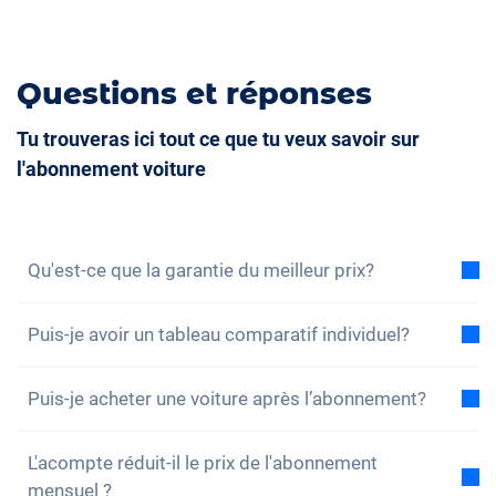
Questions et réponses
Tu trouveras ici tout ce que tu veux savoir sur
l'abonnement voiture
Qu'est-ce que la garantie du meilleur prix?
Avec la garantie du meilleur prix, nous vous assurons
Puis-je avoir un tableau comparatif individuel?
que le coût total de l'abonnement voiture est
inférieur au coût total d'un leasing dans les mêmes
Oui, pour chacun de nos modèles, vous trouverez un
conditions. Si vous trouvez une offre de leasing
Puis-je acheter une voiture après l’abonnement?
exemple de comparaison du coût total entre
moins chère, vous bénéficiez d'une réduction sur
l'abonnement et le leasing. Vous pouvez également
Oui, un achat – c’est-à-dire une reprise sans
votre abonnement.
Pour en savoir plus, cliquez ici.
configurer l'abonnement en fonction de vos besoins
L'acompte réduit-il le prix de l'abonnement
interruption – est possible. Si, pendant votre
et nous envoyer vos propres données de leasing.
mensuel ?