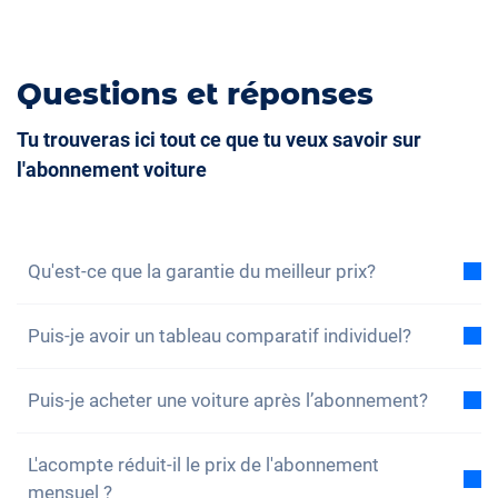
Questions et réponses
Tu trouveras ici tout ce que tu veux savoir sur
l'abonnement voiture
Qu'est-ce que la garantie du meilleur prix?
Avec la garantie du meilleur prix, nous vous assurons
Puis-je avoir un tableau comparatif individuel?
que le coût total de l'abonnement voiture est
inférieur au coût total d'un leasing dans les mêmes
Oui, pour chacun de nos modèles, vous trouverez un
conditions. Si vous trouvez une offre de leasing
Puis-je acheter une voiture après l’abonnement?
exemple de comparaison du coût total entre
moins chère, vous bénéficiez d'une réduction sur
l'abonnement et le leasing. Vous pouvez également
Oui, un achat – c’est-à-dire une reprise sans
votre abonnement.
Pour en savoir plus, cliquez ici.
configurer l'abonnement en fonction de vos besoins
L'acompte réduit-il le prix de l'abonnement
interruption – est possible. Si, pendant votre
et nous envoyer vos propres données de leasing.
mensuel ?