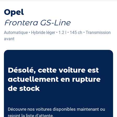
Opel
Frontera GS-Line
Automatique
•
Hybride léger
•
1.2 l
•
145 ch
•
Transmission
avant
Désolé, cette voiture est
actuellement en rupture
de stock
Découvre nos voitures disponibles maintenant ou
rejoint la liste d'attente.