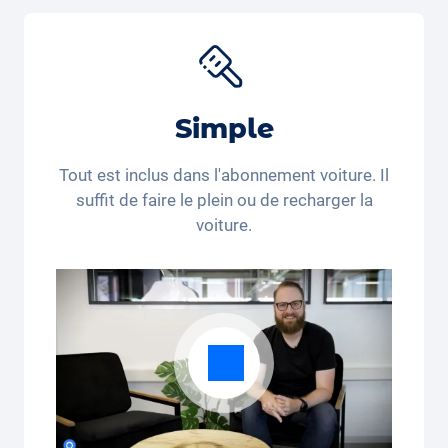
voyage, porte-bébés et accessoires pour nouveau-
nés pour différents produits. Utilisez le code de
réduction "Carvolution 15" pour obtenir 15% de
réduction sur le
siège auto Joie Baby
*. Vous achetez
encore ou vous louez déjà?
Simple
*Ce code de réduction n’est valable que pour les
personnes domiciliées en Suisse et au Liechtenstein.
Tout est inclus dans l'abonnement voiture. Il
Le recours juridique et le paiement en espèces sont
suffit de faire le plein ou de recharger la
exclus. Non cumulable et applicable une seule fois.
voiture.