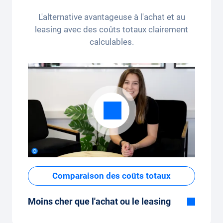
kilomètres par mois (3 250 kilomètres), le
L'alternative avantageuse à l'achat et au
forfait kilométrique peut être ajusté
leasing avec des coûts totaux clairement
confortablement sur l'application.
calculables.
Comparaison des coûts totaux
Moins cher que l'achat ou le leasing
Bien que le prix fixe mensuel de