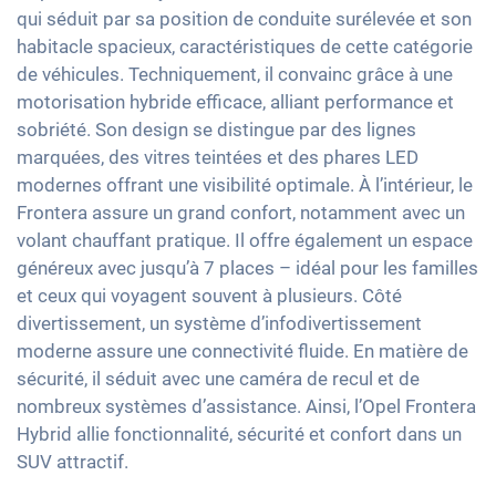
Limiteur de vitesse
Détecteur de pluie
Sièges chauffants avant
qui séduit par sa position de conduite surélevée et son
Apple Car Play
Détection de fatigue
17" jantes en aluminium
habitacle spacieux, caractéristiques de cette catégorie
Sièges en tissu
Android Auto
de véhicules. Techniquement, il convainc grâce à une
Contrôle de pression des pneus
Vitres surteintées
Ecran tactile
motorisation hybride efficace, alliant performance et
Assistant de freinage d'urgence
Lumière d'ambiance
sobriété. Son design se distingue par des lignes
Recharge téléphone sans fil
Détection des piétons
Volant chauffant
marquées, des vitres teintées et des phares LED
Full Digital Cockpit
modernes offrant une visibilité optimale. À l’intérieur, le
Accoudoir central pour les sièges avant
Interface USB-C
Frontera assure un grand confort, notamment avec un
Assistance au démarrage en côte
volant chauffant pratique. Il offre également un espace
Banquette rabbattable
généreux avec jusqu’à 7 places – idéal pour les familles
Barres de toit
et ceux qui voyagent souvent à plusieurs. Côté
divertissement, un système d’infodivertissement
moderne assure une connectivité fluide. En matière de
sécurité, il séduit avec une caméra de recul et de
nombreux systèmes d’assistance. Ainsi, l’Opel Frontera
Hybrid allie fonctionnalité, sécurité et confort dans un
SUV attractif.