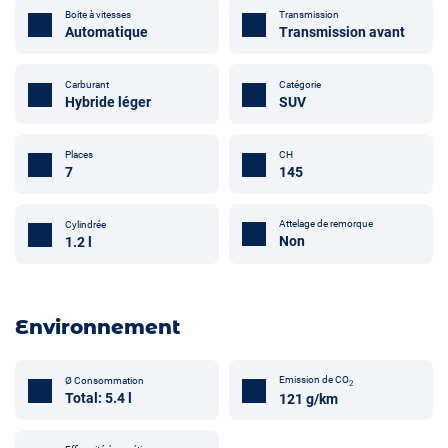
Boite à vitesses
Transmission
Automatique
Transmission avant
Carburant
Catégorie
Hybride léger
SUV
Places
CH
7
145
Attelage de remorque
Cylindrée
Non
1.2 l
Environnement
Emission de CO
Ø Consommation
2
Total: 5.4 l
121 g/km