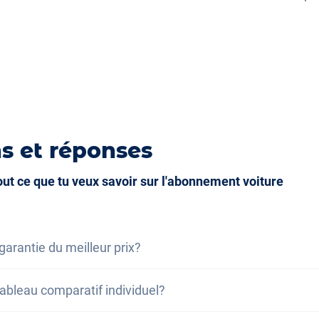
que
s et réponses
tout ce que tu veux savoir sur l'abonnement voiture
garantie du meilleur prix?
 du meilleur prix, nous vous assurons que le coût total d
 tableau comparatif individuel?
rieur au coût total d'un leasing dans les mêmes conditions
sing moins chère, vous bénéficiez d'une réduction sur v