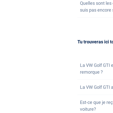
Quelles sont les 
sont classées pa
de ta liste de so
suis pas encore 
nous t'informero
la possibilité de
Acquérir une voi
entendu, tu peu
nous. Nous répo
inscrire à notre 
Tu trouveras ici t
La VW Golf GTI e
remorque ?
Non, la voiture 
La VW Golf GTI a
possibilité de l'
Non, malheureus
Est-ce que je reç
voiture est bien
voiture?