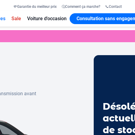
💸
Garantie du meilleur prix
🤔
Comment ça marche?
📞
Contact
res
Sale
Voiture d'occasion
Consultation sans engage
ansmission avant
Désolé
actuel
de sto