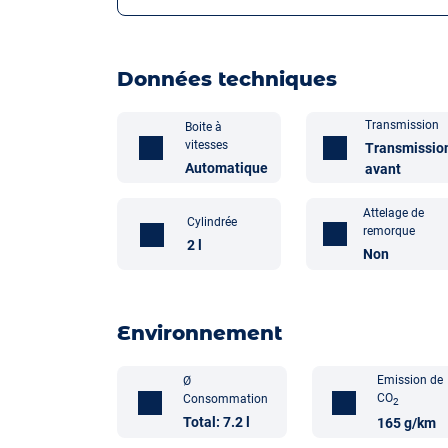
Données techniques
Transmission
Boite à
vitesses
Transmissio
Automatique
avant
Attelage de
Cylindrée
remorque
2 l
Non
Environnement
Emission de
Ø
CO
Consommation
2
Total: 7.2 l
165 g/km