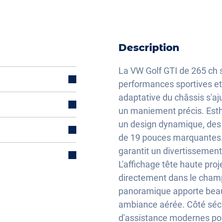
Description
La VW Golf GTI de 265 ch s
performances sportives et 
adaptative du châssis s'aj
un maniement précis. Esth
un design dynamique, des 
électriquement
de 19 pouces marquantes
garantit un divertissement
L'affichage tête haute pro
directement dans le champ 
panoramique apporte beauc
lisation
ambiance aérée. Côté sécu
ique
d'assistance modernes pou