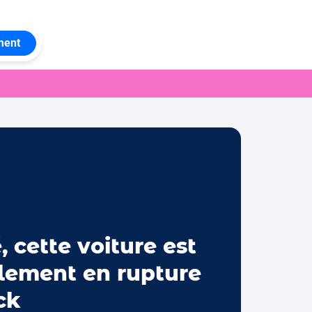
ment
, cette voiture est
lement en rupture
ck