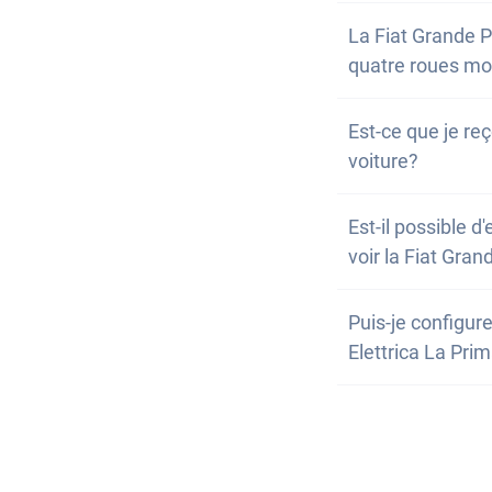
Non, la voiture 
La Fiat Grande P
possibilité de l'
quatre roues mot
Non, malheureuse
Est-ce que je reç
motrices. Cepend
voiture?
Bien sûr, ta voi
Est-il possible d
conséquent, il n
voir la Fiat Gra
Oui, vous pouvez 
Puis-je configu
toutefois possib
Elettrica La Pri
de nos partenair
Non, mais la Fia
Le plus simple 
dispositifs d'as
puissions vérifie
pneus en grande
Vous pouvez ég
avantageux.