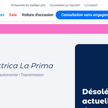
💸
Garantie du meilleur prix
🤔
Comment ça marche?
📞
Contact
res
Sale
Voiture d'occasion
Consultation sans engage
trica La Prima
autonomie
•
Transmission
Désolé
actuel