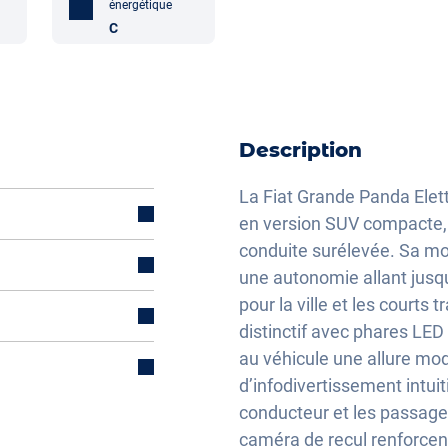
énergétique
C
Description
La Fiat Grande Panda Elett
en version SUV compacte, al
conduite surélevée. Sa mot
une autonomie allant jusq
pour la ville et les courts
électriquement
distinctif avec phares LED 
au véhicule une allure mod
d’infodivertissement intuit
lisation
conducteur et les passager
caméra de recul renforcent