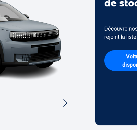
de sto
Découvre nos
rejoint la list
Voit
dispo