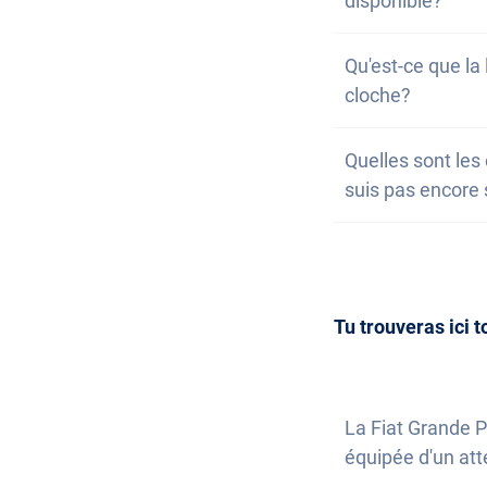
disponible?
engagement et g
Il arrive très s
Qu'est-ce que la 
Dans ce cas, tu p
cloche?
nouveau disponib
informons toutes
Sur notre site w
Quelles sont les 
sont classées pa
de ta liste de so
suis pas encore 
nous t'informero
la possibilité de
Acquérir une voi
entendu, tu peu
nous. Nous répo
inscrire à notre 
Tu trouveras ici t
La Fiat Grande P
équipée d'un at