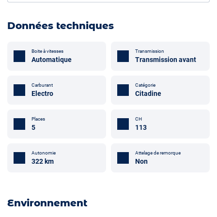
Données techniques
Boite à vitesses
Transmission
Automatique
Transmission avant
Carburant
Catégorie
Electro
Citadine
Places
CH
5
113
Attelage de remorque
Autonomie
Non
322 km
Environnement