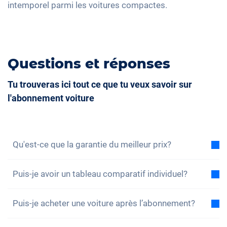
intemporel parmi les voitures compactes.
Questions et réponses
Tu trouveras ici tout ce que tu veux savoir sur
l'abonnement voiture
Qu'est-ce que la garantie du meilleur prix?
Avec la garantie du meilleur prix, nous vous assurons
Puis-je avoir un tableau comparatif individuel?
que le coût total de l'abonnement voiture est
inférieur au coût total d'un leasing dans les mêmes
Oui, pour chacun de nos modèles, vous trouverez un
conditions. Si vous trouvez une offre de leasing
Puis-je acheter une voiture après l’abonnement?
exemple de comparaison du coût total entre
moins chère, vous bénéficiez d'une réduction sur
l'abonnement et le leasing. Vous pouvez également
Oui, un achat – c’est-à-dire une reprise sans