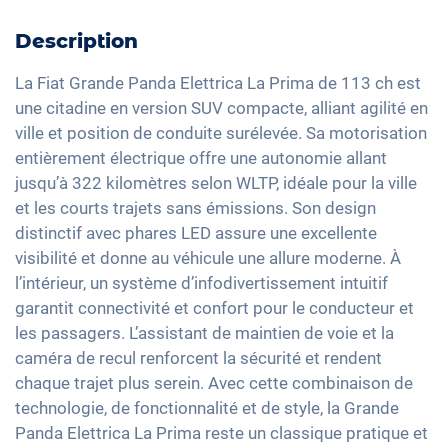
Chargement du câble mode 3 type 2
Camera de recul
DAB+ radio
Assistant feux de route
Feux arrière à LED
Climatisation automatique
Description
Dispositif mains-libres
Limiteur de vitesse
Détecteur de luminosité et de pluie
Sièges chauffants avant
Commande vocale
La Fiat Grande Panda Elettrica La Prima de 113 ch est
Détection de fatigue
Rétroviseurs extérieurs à réglage électrique
Sièges en tissu
une citadine en version SUV compacte, alliant agilité en
Apple Car Play
Contrôle de pression des pneus
Rétroviseur intérieur jour/nuit automatique
ville et position de conduite surélevée. Sa motorisation
Vitres surteintées
Android Auto
entièrement électrique offre une autonomie allant
Assistant de freinage d'urgence
17" jantes en aluminium
Volant chauffant
Ecran tactile
jusqu’à 322 kilomètres selon WLTP, idéale pour la ville
Détection des piétons
Accoudoir central pour les sièges avant
et les courts trajets sans émissions. Son design
Recharge téléphone sans fil
Assistance au démarrage en côte
distinctif avec phares LED assure une excellente
Full Digital Cockpit
visibilité et donne au véhicule une allure moderne. À
Banquette rabbattable
Interface USB-C
l’intérieur, un système d’infodivertissement intuitif
Barres de toit
garantit connectivité et confort pour le conducteur et
les passagers. L’assistant de maintien de voie et la
caméra de recul renforcent la sécurité et rendent
chaque trajet plus serein. Avec cette combinaison de
technologie, de fonctionnalité et de style, la Grande
Panda Elettrica La Prima reste un classique pratique et