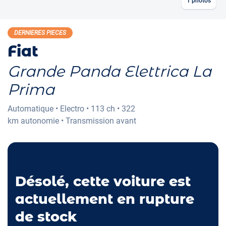
1
photos
DERNIERES PIECES
Fiat
Grande Panda Elettrica La
Prima
Automatique
•
Electro
•
113 ch
•
322
km
autonomie
•
Transmission avant
Désolé, cette voiture est
actuellement en rupture
de stock