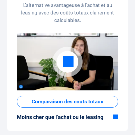
L'alternative avantageuse à l'achat et au
forfait kilométrique peut être ajusté
leasing avec des coûts totaux clairement
confortablement sur l'application.
calculables.
Comparaison des coûts totaux
Moins cher que l'achat ou le leasing
Bien que le prix fixe mensuel de
l'abonnement voiture semble élevé à