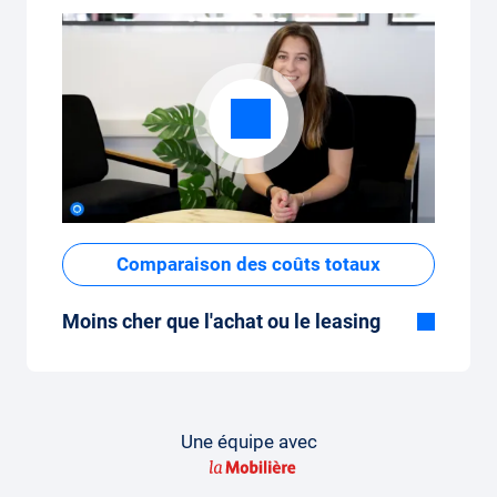
Comparaison des coûts totaux
Moins cher que l'achat ou le leasing
Bien que le prix fixe mensuel de
l'abonnement voiture semble élevé à
première vue, les coûts totaux sont faibles
par rapport au leasing ou à l'achat d'une
Une équipe avec
nouvelle voiture.