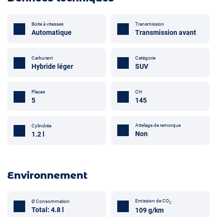
Boite à vitesses
Transmission
Automatique
Transmission avant
Carburant
Catégorie
Hybride léger
SUV
Places
CH
5
145
Attelage de remorque
Cylindrée
Non
1.2 l
Environnement
Emission de CO
Ø Consommation
2
Total: 4.8 l
109 g/km