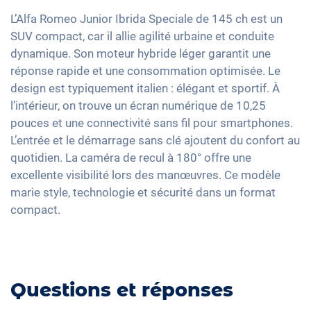
Assistant feux de route
Rétroviseurs extérieurs à réglage électrique
Ajustement électrique du siège
Interface USB
L’Alfa Romeo Junior Ibrida Speciale de 145 ch est un
Détection de fatigue
Rétroviseur intérieur jour/nuit automatique
Climatisation automatique
SUV compact, car il allie agilité urbaine et conduite
Apple Car Play
Contrôle de pression des pneus
18" jantes en aluminium
dynamique. Son moteur hybride léger garantit une
Keyless Entry & Go
Android Auto
réponse rapide et une consommation optimisée. Le
Assistant de freinage d'urgence
Phares à LED Matrix
Sièges chauffants avant
Ecran tactile
design est typiquement italien : élégant et sportif. À
Détection des piétons
Sièges en tissu
l’intérieur, on trouve un écran numérique de 10,25
Recharge téléphone sans fil
Vitres surteintées
pouces et une connectivité sans fil pour smartphones.
Full Digital Cockpit
L’entrée et le démarrage sans clé ajoutent du confort au
Lumière d'ambiance
quotidien. La caméra de recul à 180° offre une
Accoudoir central pour les sièges avant
excellente visibilité lors des manœuvres. Ce modèle
Banquette rabbattable
marie style, technologie et sécurité dans un format
Sièges de massage
compact.
Questions et réponses