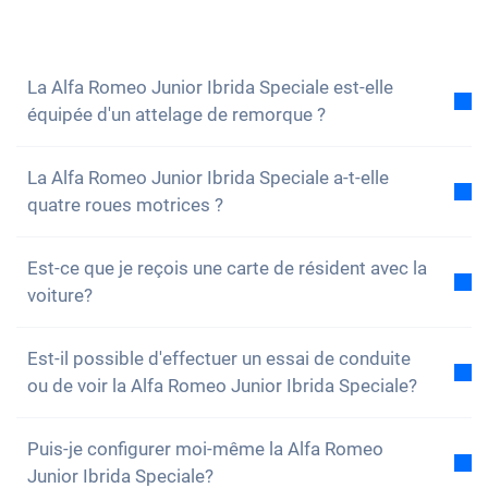
volontiers à toutes tes questions. Vous pouvez
également vous
inscrire à notre newsletter
pour ne
rien manquer des nouveautés et des promotions.
La Alfa Romeo Junior Ibrida Speciale est-elle
équipée d'un attelage de remorque ?
Non, la voiture n'est pas équipée d'un attelage de
La Alfa Romeo Junior Ibrida Speciale a-t-elle
remorque. Cependant, tu as la possibilité de
quatre roues motrices ?
l'installer toi-même.
Non, malheureusement, la Alfa Romeo Junior Ibrida
Est-ce que je reçois une carte de résident avec la
Speciale n'a pas de quatre roues motrices.
voiture?
Cependant, la voiture est bien équipée.
Bien sûr, ta voiture Carvolution est enregistrée dans
Est-il possible d'effectuer un essai de conduite
ton canton de résidence. Par conséquent, il n'y a
ou de voir la Alfa Romeo Junior Ibrida Speciale?
aucun problème pour obtenir une carte de résident.
Oui, vous pouvez bien sûr venir voir nos voitures et
Puis-je configurer moi-même la Alfa Romeo
faire un essai. Selon le modèle, il est toutefois
Junior Ibrida Speciale?
possible que la voiture soit actuellement en