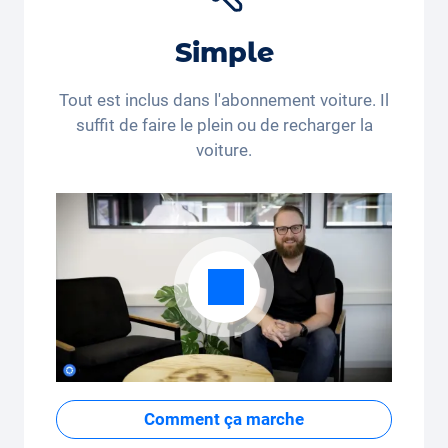
réduction sur le
siège auto Joie Baby
*. Vous achetez
encore ou vous louez déjà?
Simple
*Ce code de réduction n’est valable que pour les
personnes domiciliées en Suisse et au Liechtenstein.
Tout est inclus dans l'abonnement voiture. Il
Le recours juridique et le paiement en espèces sont
suffit de faire le plein ou de recharger la
exclus. Non cumulable et applicable une seule fois.
voiture.
Comment ça marche