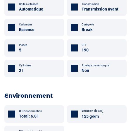
Boite à vitesses
Transmission
Automatique
Transmission avant
Carburant
Catégorie
Essence
Break
Places
CH
5
190
Attelage de remorque
Cylindrée
Non
2 l
Environnement
Emission de CO
Ø Consommation
2
Total: 6.8 l
155 g/km