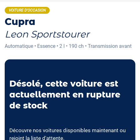
VOITURE D'OCCASION
Cupra
Leon Sportstourer
Automatique
•
Essence
•
2 l
•
190 ch
•
Transmission avant
Désolé, cette voiture est
actuellement en rupture
de stock
Découvre nos voitures disponibles maintenant ou
rejoint la liste d'attente.