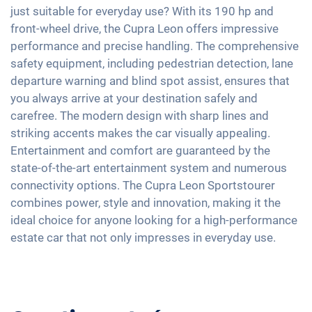
Détection de fatigue
Feux arrière à LED
Climatisation 3 zones
just suitable for everyday use? With its 190 hp and
Apple Car Play
Contrôle de pression des pneus
Détecteur de luminosité et de pluie
front-wheel drive, the Cupra Leon offers impressive
Keyless Entry & Go
Android Auto
performance and precise handling. The comprehensive
Assistant de freinage d'urgence
Rétroviseurs extérieurs à réglage électrique
Sièges chauffants avant
Ecran tactile
safety equipment, including pedestrian detection, lane
Détection des piétons
Rétroviseur intérieur jour/nuit automatique
Sièges en tissu
departure warning and blind spot assist, ensures that
Full Digital Cockpit
18" jantes en aluminium
Vitres surteintées
you always arrive at your destination safely and
carefree. The modern design with sharp lines and
Lumière d'ambiance
striking accents makes the car visually appealing.
Volant chauffant
Entertainment and comfort are guaranteed by the
Accoudoir central pour les sièges avant
state-of-the-art entertainment system and numerous
Assistance au démarrage en côte
connectivity options. The Cupra Leon Sportstourer
combines power, style and innovation, making it the
Banquette rabbattable
ideal choice for anyone looking for a high-performance
Barres de toit
estate car that not only impresses in everyday use.