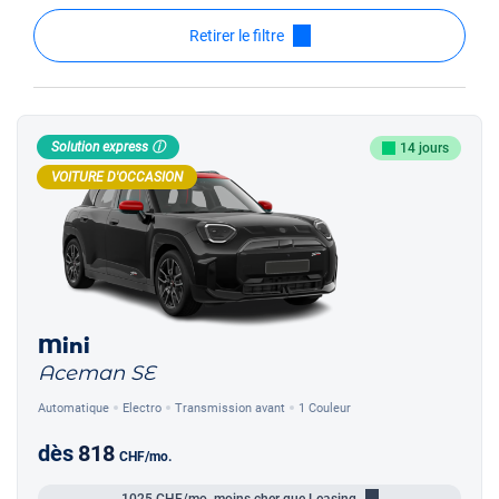
Retirer le filtre
Solution express ⓘ
14 jours
VOITURE D'OCCASION
Mini
Aceman SE
Automatique
Electro
Transmission avant
1 Couleur
dès
818
CHF
/mo.
1025
CHF/mo.
moins cher que Leasing