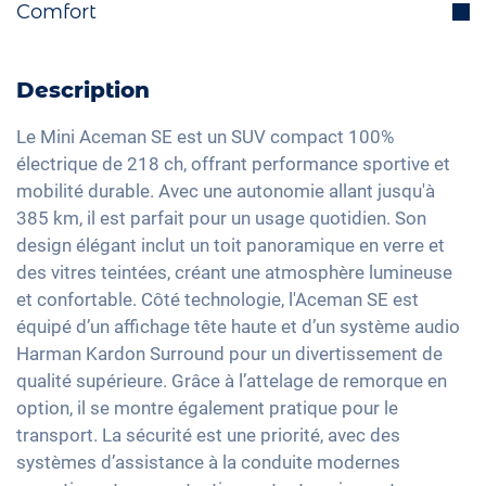
Comfort
Assistant anti franchissement de ligne
électriquement
Interface Bluetooth
Isofix
Volant multifonctions
Toit panoramique
DAB+ radio
Feux directionnels
Sélection du mode de conduite
Climatisation Bi-Zone
Description
Dispositif mains-libres
Reconnaissance des panneaux de signalisation
Chargement du câble mode 3 type 2
Keyless Entry & Go
Système audio haute définition
Le Mini Aceman SE est un SUV compact 100%
Head-Up display
Feux arrière à LED
Sièges chauffants avant
électrique de 218 ch, offrant performance sportive et
Commande vocale
Assistant feux de route
Détecteur de luminosité et de pluie
mobilité durable. Avec une autonomie allant jusqu'à
Sièges en tissu
Interface USB
385 km, il est parfait pour un usage quotidien. Son
Système d'alarme
Rétroviseurs extérieurs jour/nuit automatique
Sièges sport
Apple Car Play
design élégant inclut un toit panoramique en verre et
Avertisseur de franchissement de ligne
Rétroviseurs extérieurs à réglage électrique
Réglage du siège à mémoire
des vitres teintées, créant une atmosphère lumineuse
Android Auto
Contrôle de pression des pneus
Rétroviseur intérieur jour/nuit automatique
Vitres surteintées
et confortable. Côté technologie, l'Aceman SE est
Ecran tactile
Assistant de freinage d'urgence
équipé d’un affichage tête haute et d’un système audio
19" jantes en aluminium
Lumière d'ambiance
Recharge téléphone sans fil
Harman Kardon Surround pour un divertissement de
Volant chauffant
Full Digital Cockpit
qualité supérieure. Grâce à l’attelage de remorque en
Accoudoir central pour les sièges avant
option, il se montre également pratique pour le
Camera à 360 degrés
transport. La sécurité est une priorité, avec des
systèmes d’assistance à la conduite modernes
Banquette rabbattable