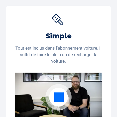
voyage, porte-bébés et accessoires pour nouveau-
nés pour différents produits. Utilisez le code de
réduction "Carvolution 15" pour obtenir 15% de
réduction sur le
siège auto Joie Baby
*. Vous achetez
encore ou vous louez déjà?
Simple
*Ce code de réduction n’est valable que pour les
personnes domiciliées en Suisse et au Liechtenstein.
Tout est inclus dans l'abonnement voiture. Il
Le recours juridique et le paiement en espèces sont
suffit de faire le plein ou de recharger la
exclus. Non cumulable et applicable une seule fois.
voiture.