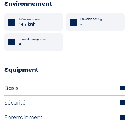
Environnement
Emission de CO
Ø Consommation
2
14.7 kWh
-
Efficacité énergétique
A
Équipment
Basis
Crochet attelage de remorque (optionnel)
Sécurité
Radars de stationnement avant/arrière
Régulateur de vitesse adaptatif
Entertainment
Phares à LED
Avertisseur angle mort
Rétroviseurs extérieurs escamotables
Système de navigation intégré