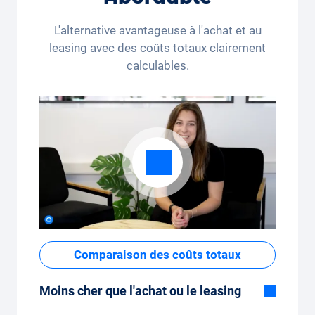
kilomètres par mois (3 250 kilomètres), le
L'alternative avantageuse à l'achat et au
forfait kilométrique peut être ajusté
leasing avec des coûts totaux clairement
confortablement sur l'application.
calculables.
Comparaison des coûts totaux
Moins cher que l'achat ou le leasing
Bien que le prix fixe mensuel de