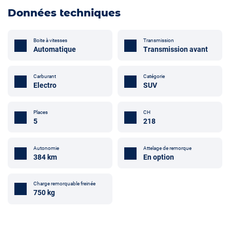
Données techniques
Boite à vitesses
Transmission
Automatique
Transmission avant
Carburant
Catégorie
Electro
SUV
Places
CH
5
218
Autonomie
Attelage de remorque
384 km
En option
Charge remorquable freinée
750 kg