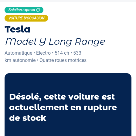
Solution express ⓘ
VOITURE D'OCCASION
Tesla
Model Y Long Range
Automatique
•
Electro
•
514 ch
•
533
km
autonomie
•
Quatre roues motrices
Désolé, cette voiture est
actuellement en rupture
de stock