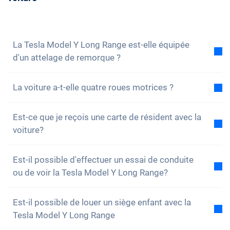
volontiers à toutes tes questions. Vous pouvez
également vous
inscrire à notre newsletter
pour ne
rien manquer des nouveautés et des promotions.
La Tesla Model Y Long Range est-elle équipée
d'un attelage de remorque ?
Non, la voiture n'est pas équipée d'un attelage de
La voiture a-t-elle quatre roues motrices ?
remorque. Cependant, tu as la possibilité de
l'installer toi-même.
Oui, la Tesla Model Y Long Range a quatre roues
Est-ce que je reçois une carte de résident avec la
motrices. Vous n'aurez aucun problème à conduire
voiture?
sur des terrains accidentés.
Bien sûr, ta voiture Carvolution est enregistrée dans
Est-il possible d'effectuer un essai de conduite
ton canton de résidence. Par conséquent, il n'y a
ou de voir la Tesla Model Y Long Range?
aucun problème pour obtenir une carte de résident.
Oui, vous pouvez bien sûr venir voir nos voitures et
Est-il possible de louer un siège enfant avec la
faire un essai. Selon le modèle, il est toutefois
Tesla Model Y Long Range
possible que la voiture soit actuellement en