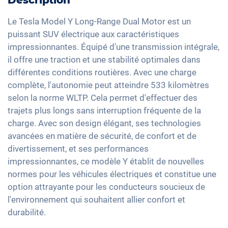
Dispositif mains-libres
Assistant feux de route
Feux arrière à LED
Toit panoramique
Commande vocale
Le Tesla Model Y Long-Range Dual Motor est un
Détection de fatigue
Détecteur de luminosité et de pluie
Ajustement électrique du siège
puissant SUV électrique aux caractéristiques
Interface USB
Système d'alarme
Rétroviseurs extérieurs jour/nuit automatique
impressionnantes. Équipé d'une transmission intégrale,
Climatisation Bi-Zone
Ecran tactile
il offre une traction et une stabilité optimales dans
Contrôle de pression des pneus
Rétroviseurs extérieurs à réglage électrique
Keyless Entry & Go
Recharge téléphone sans fil
différentes conditions routières. Avec une charge
Assistant de freinage d'urgence
Rétroviseur intérieur jour/nuit automatique
Sièges chauffants avant/arrière
complète, l'autonomie peut atteindre 533 kilomètres
Full Digital Cockpit
Détection des piétons
20" jantes en aluminium
Réglage du siège à mémoire
selon la norme WLTP. Cela permet d'effectuer des
trajets plus longs sans interruption fréquente de la
Volant chauffant
charge. Avec son design élégant, ses technologies
Climatisation stationnaire
avancées en matière de sécurité, de confort et de
Accoudoir central pour les sièges avant
divertissement, et ses performances
Banquette rabbattable
impressionnantes, ce modèle Y établit de nouvelles
normes pour les véhicules électriques et constitue une
Siège en simili-cuir
option attrayante pour les conducteurs soucieux de
l'environnement qui souhaitent allier confort et
durabilité.