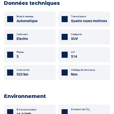
Données techniques
Boite à vitesses
Transmission
Automatique
Quatre roues motrices
Carburant
Catégorie
Electro
SUV
Places
CH
5
514
Attelage de remorque
Autonomie
Non
533 km
Environnement
Emission de CO
Ø Consommation
2