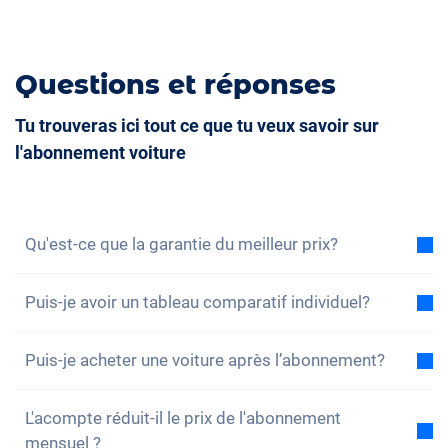
Questions et réponses
Tu trouveras ici tout ce que tu veux savoir sur
l'abonnement voiture
Qu'est-ce que la garantie du meilleur prix?
Avec la garantie du meilleur prix, nous vous assurons
Puis-je avoir un tableau comparatif individuel?
que le coût total de l'abonnement voiture est
inférieur au coût total d'un leasing dans les mêmes
Oui, pour chacun de nos modèles, vous trouverez un
conditions. Si vous trouvez une offre de leasing
Puis-je acheter une voiture après l’abonnement?
exemple de comparaison du coût total entre
moins chère, vous bénéficiez d'une réduction sur
l'abonnement et le leasing. Vous pouvez également
Oui, un achat – c’est-à-dire une reprise sans
votre abonnement.
Pour en savoir plus, cliquez ici.
configurer l'abonnement en fonction de vos besoins
L'acompte réduit-il le prix de l'abonnement
interruption – est possible. Si, pendant votre
et nous envoyer vos propres données de leasing.
mensuel ?