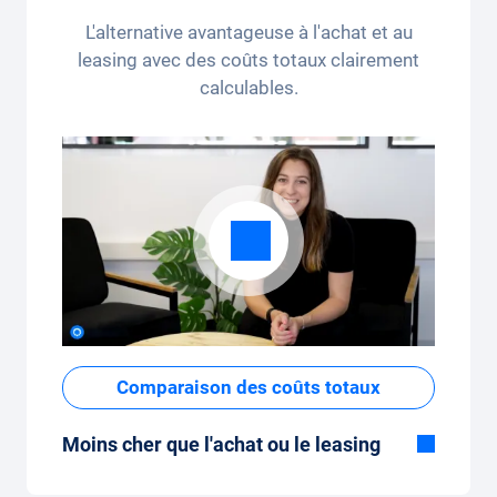
kilomètres par mois (3 250 kilomètres), le
L'alternative avantageuse à l'achat et au
forfait kilométrique peut être ajusté
leasing avec des coûts totaux clairement
confortablement sur l'application.
calculables.
Comparaison des coûts totaux
Moins cher que l'achat ou le leasing
Bien que le prix fixe mensuel de