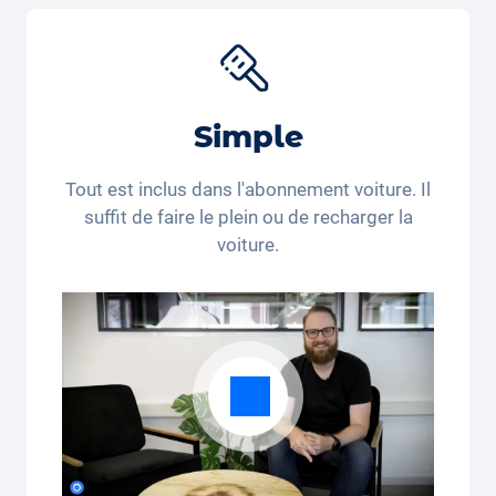
nés pour différents produits. Utilisez le code de
réduction "Carvolution 15" pour obtenir 15% de
réduction sur le
siège auto Joie Baby
*. Vous achetez
encore ou vous louez déjà?
Simple
*Ce code de réduction n’est valable que pour les
personnes domiciliées en Suisse et au Liechtenstein.
Tout est inclus dans l'abonnement voiture. Il
Le recours juridique et le paiement en espèces sont
suffit de faire le plein ou de recharger la
exclus. Non cumulable et applicable une seule fois.
voiture.