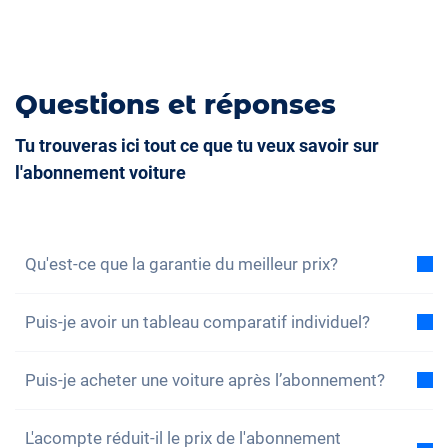
Accoudoir central pour les sièges avant
Sièges ventilés
Camera à 360 degrés
Questions et réponses
Banquette rabbattable
Tu trouveras ici tout ce que tu veux savoir sur
l'abonnement voiture
Qu'est-ce que la garantie du meilleur prix?
Avec la garantie du meilleur prix, nous vous assurons
Puis-je avoir un tableau comparatif individuel?
que le coût total de l'abonnement voiture est
inférieur au coût total d'un leasing dans les mêmes
Oui, pour chacun de nos modèles, vous trouverez un
conditions. Si vous trouvez une offre de leasing
Puis-je acheter une voiture après l’abonnement?
exemple de comparaison du coût total entre
moins chère, vous bénéficiez d'une réduction sur
l'abonnement et le leasing. Vous pouvez également
Oui, un achat – c’est-à-dire une reprise sans
votre abonnement.
Pour en savoir plus, cliquez ici.
configurer l'abonnement en fonction de vos besoins
L'acompte réduit-il le prix de l'abonnement
interruption – est possible. Si, pendant votre