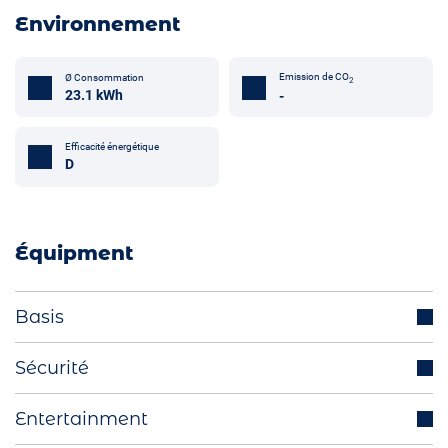
Environnement
Emission de CO
Ø Consommation
2
23.1 kWh
-
Efficacité énergétique
D
Équipment
Basis
Radars de stationnement avant/arrière
Sécurité
Rétroviseurs extérieurs escamotables
Régulateur de vitesse adaptatif
électriquement
Entertainment
Avertisseur angle mort
Volant multifonctions