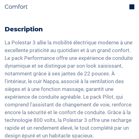
Système de navigation intégré
Comfort
Assistant anti franchissement de ligne
Sélection du mode de conduite
Interface Bluetooth
Isofix
Chargement du câble mode 3 type 2
Hayon électrique
DAB+ radio
Feux directionnels
Pompe à chaleur
Aide active au stationnement
Description
Dispositif mains-libres
Reconnaissance des panneaux de signalisation
Feux arrière à LED
Toit panoramique
Système audio haute définition
La Polestar 3 allie la mobilité électrique moderne à une
Head-Up display
Détecteur de luminosité et de pluie
Ajustement électrique du siège
excellente praticité au quotidien et à un grand confort.
Apple Car Play
Assistant feux de route
Rétroviseurs extérieurs jour/nuit automatique
Le pack Performance offre une expérience de conduite
Climatisation 3 zones
Android Auto
dynamique et se distingue par son look saisissant,
Détection de fatigue
Rétroviseurs extérieurs à réglage électrique
Keyless Entry & Go
Ecran tactile
notamment grâce à ses jantes de 22 pouces. À
Système d'alarme
Rétroviseur intérieur jour/nuit automatique
Sièges chauffants avant/arrière
l'intérieur, le cuir Nappa, associé à la ventilation des
Recharge téléphone sans fil
Contrôle de pression des pneus
22" jantes en aluminium
Sièges en cuir
sièges et à une fonction massage, garantit une
Full Digital Cockpit
Assistant de freinage d'urgence
expérience de conduite agréable. Le pack Pilot, qui
Phares à LED Matrix
Réglage du siège à mémoire
Interface USB-C
comprend l'assistant de changement de voie, renforce
Détection des piétons
Vitres surteintées
encore la sécurité et le confort de conduite. Grâce à la
Assistant de changement de voie
Lumière d'ambiance
technologie 800 volts, la Polestar 3 offre une recharge
Volant chauffant
rapide et un rendement élevé, le tout complété par un
design épuré et un habitacle spacieux.
Climatisation stationnaire