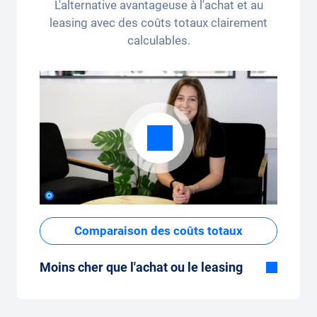
L'alternative avantageuse à l'achat et au
forfait kilométrique peut être ajusté
leasing avec des coûts totaux clairement
confortablement sur l'application.
calculables.
Comparaison des coûts totaux
Moins cher que l'achat ou le leasing
Bien que le prix fixe mensuel de
l'abonnement voiture semble élevé à