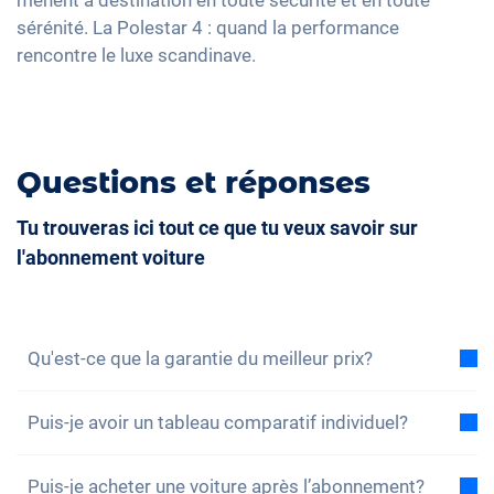
Accoudoir central pour les sièges avant
sérénité. La Polestar 4 : quand la performance
Sièges ventilés
rencontre le luxe scandinave.
Camera à 360 degrés
Banquette rabbattable
Sièges de massage
Questions et réponses
Tu trouveras ici tout ce que tu veux savoir sur
l'abonnement voiture
Qu'est-ce que la garantie du meilleur prix?
Avec la garantie du meilleur prix, nous vous assurons
Puis-je avoir un tableau comparatif individuel?
que le coût total de l'abonnement voiture est
inférieur au coût total d'un leasing dans les mêmes
Oui, pour chacun de nos modèles, vous trouverez un
conditions. Si vous trouvez une offre de leasing
Puis-je acheter une voiture après l’abonnement?