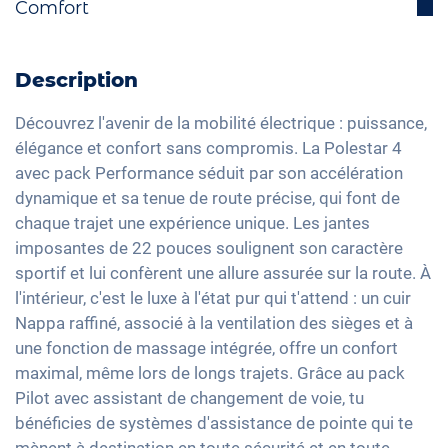
Comfort
Assistant anti franchissement de ligne
Chargement du câble mode 3 type 2
Interface Bluetooth
Isofix
Pompe à chaleur
Hayon électrique
DAB+ radio
Feux directionnels
Feux arrière à LED
Aide active au stationnement
Description
Dispositif mains-libres
Reconnaissance des panneaux de signalisation
Détecteur de luminosité et de pluie
Toit panoramique
Système audio haute définition
Découvrez l'avenir de la mobilité électrique : puissance,
Head-Up display
Rétroviseurs extérieurs jour/nuit automatique
Ajustement électrique du siège
élégance et confort sans compromis. La Polestar 4
Apple Car Play
Assistant feux de route
Rétroviseurs extérieurs à réglage électrique
avec pack Performance séduit par son accélération
Climatisation 3 zones
Ecran tactile
dynamique et sa tenue de route précise, qui font de
Détection de fatigue
22" jantes en aluminium
Keyless Entry & Go
Recharge téléphone sans fil
chaque trajet une expérience unique. Les jantes
Système d'alarme
Phares à LED Matrix
Sièges chauffants avant/arrière
imposantes de 22 pouces soulignent son caractère
Full Digital Cockpit
Contrôle de pression des pneus
Sièges en cuir
sportif et lui confèrent une allure assurée sur la route. À
Interface USB-C
Assistant de freinage d'urgence
l'intérieur, c'est le luxe à l'état pur qui t'attend : un cuir
Réglage du siège à mémoire
Nappa raffiné, associé à la ventilation des sièges et à
Détection des piétons
Vitres surteintées
une fonction de massage intégrée, offre un confort
Assistant de changement de voie
Lumière d'ambiance
maximal, même lors de longs trajets. Grâce au pack
Volant chauffant
Pilot avec assistant de changement de voie, tu
bénéficies de systèmes d'assistance de pointe qui te
Climatisation stationnaire
mènent à destination en toute sécurité et en toute