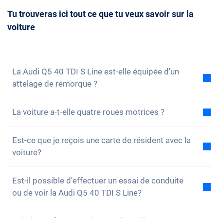
doit être mûrement réfléchie. Bien entendu, tu peux
disponibles. Tu as ainsi la possibilité de réserver à
Tu trouveras ici tout ce que tu veux savoir sur la
toujours nous
contacter
et convenir d'un rendez-
temps le véhicule de ton choix.
voiture
vous de conseil avec nous. Nous répondrons
volontiers à toutes tes questions. Vous pouvez
également vous
inscrire à notre newsletter
pour ne
rien manquer des nouveautés et des promotions.
La Audi Q5 40 TDI S Line est-elle équipée d'un
attelage de remorque ?
Non, la voiture n'est pas équipée d'un attelage de
La voiture a-t-elle quatre roues motrices ?
remorque. Cependant, tu as la possibilité de
l'installer toi-même.
Oui, la Audi Q5 40 TDI S Line a quatre roues
Est-ce que je reçois une carte de résident avec la
motrices. Vous n'aurez aucun problème à conduire
voiture?
sur des terrains accidentés.
Bien sûr, ta voiture Carvolution est enregistrée dans
Est-il possible d'effectuer un essai de conduite
ton canton de résidence. Par conséquent, il n'y a
ou de voir la Audi Q5 40 TDI S Line?
aucun problème pour obtenir une carte de résident.
Oui, vous pouvez bien sûr venir voir nos voitures et