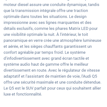
Commande vocale
Détection des piétons
Rétroviseurs extérieurs à réglage électrique
moteur diesel assure une conduite dynamique, tandis
Keyless Entry & Go
Interface USB
que la transmission intégrale offre une traction
Rétroviseur intérieur jour/nuit automatique
Sièges chauffants avant
Apple Car Play
optimale dans toutes les situations. Le design
Préparation pour attelage
Sièges en cuir partiel
impressionne avec ses lignes marquantes et des
Android Auto
19" jantes en aluminium
Sièges sport
détails exclusifs, comme les phares Matrix LED pour
Ecran tactile
une visibilité optimale la nuit. À l'intérieur, le toit
Phares à LED Matrix
Vitres surteintées
Recharge téléphone sans fil
panoramique en verre crée une atmosphère lumineuse
Lumière d'ambiance
Full Digital Cockpit
et aérée, et les sièges chauffants garantissent un
Accoudoir central pour les sièges avant
confort agréable par temps froid. Le système
Assistance au démarrage en côte
d'infodivertissement avec grand écran tactile et
système audio haut de gamme offre le meilleur
Banquette rabbattable
divertissement en route. Avec le régulateur de vitesse
Barres de toit
adaptatif et l'assistant de maintien de voie, l'Audi Q5
offre une sécurité maximale et une conduite détendue.
Le Q5 est le SUV parfait pour ceux qui souhaitent allier
luxe et fonctionnalité.