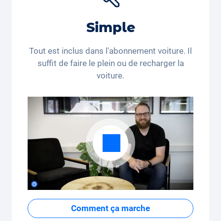
réduction sur le
siège auto Joie Baby
*. Vous achetez
encore ou vous louez déjà?
Simple
*Ce code de réduction n’est valable que pour les
personnes domiciliées en Suisse et au Liechtenstein.
Tout est inclus dans l'abonnement voiture. Il
Le recours juridique et le paiement en espèces sont
suffit de faire le plein ou de recharger la
exclus. Non cumulable et applicable une seule fois.
voiture.
Comment ça marche