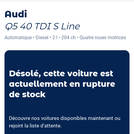
Audi
Q5 40 TDI S Line
Automatique
•
Diesel
•
2 l
•
204 ch
•
Quatre roues motrices
Désolé, cette voiture est
actuellement en rupture
de stock
Découvre nos voitures disponibles maintenant ou
rejoint la liste d'attente.