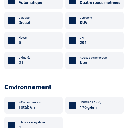
Automatique
Quatre roues motrices
Carburant
Catégorie
Diesel
SUV
Places
CH
5
204
Attelage de remorque
Cylindrée
Non
2 l
Environnement
Emission de CO
Ø Consommation
2
Total: 6.7 l
176 g/km
Efficacité énergétique
G