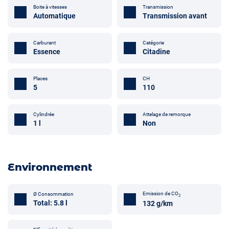
Boite à vitesses
Transmission
Automatique
Transmission avant
Carburant
Catégorie
Essence
Citadine
Places
CH
5
110
Attelage de remorque
Cylindrée
Non
1 l
Environnement
Emission de CO
Ø Consommation
2
Total: 5.8 l
132 g/km