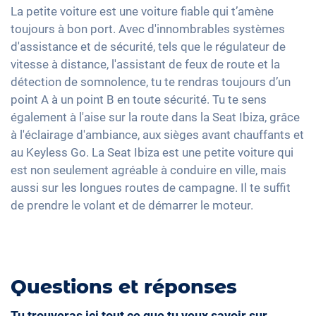
Avertisseur de franchissement de ligne
Détecteur de luminosité et de pluie
Sièges chauffants avant
La petite voiture est une voiture fiable qui t’amène
Apple Car Play
Contrôle de pression des pneus
Rétroviseurs extérieurs à réglage électrique
toujours à bon port. Avec d'innombrables systèmes
Sièges en tissu
Android Auto
d'assistance et de sécurité, tels que le régulateur de
Assistant de freinage d'urgence
Rétroviseur intérieur jour/nuit automatique
Vitres surteintées
Ecran tactile
vitesse à distance, l'assistant de feux de route et la
17" jantes en aluminium
Lumière d'ambiance
détection de somnolence, tu te rendras toujours d’un
Full Digital Cockpit
Assistance au démarrage en côte
point A à un point B en toute sécurité. Tu te sens
Interface USB-C
également à l'aise sur la route dans la Seat Ibiza, grâce
Banquette rabbattable
à l'éclairage d'ambiance, aux sièges avant chauffants et
au Keyless Go. La Seat Ibiza est une petite voiture qui
est non seulement agréable à conduire en ville, mais
aussi sur les longues routes de campagne. Il te suffit
de prendre le volant et de démarrer le moteur.
Questions et réponses
Tu trouveras ici tout ce que tu veux savoir sur