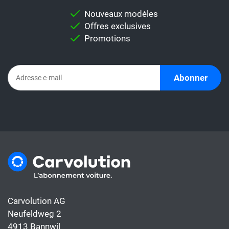
pour vous permettre d'effectuer une
Nouveaux modèles
comparaison individuelle.
Offres exclusives
Important:
Ne comparez jamais
Promotions
directement un taux de leasing avec un
abonnement automobile. En effet,
l'abonnement comprend déjà tous les coûts
Abonner
de la voiture, alors que le taux de leasing ne
couvre généralement que le financement.
Carvolution AG
Neufeldweg 2
4913 Bannwil