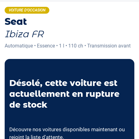
VOITURE D'OCCASION
Seat
Ibiza FR
Automatique
•
Essence
•
1 l
•
110 ch
•
Transmission avant
Désolé, cette voiture est
actuellement en rupture
de stock
Découvre nos voitures disponibles maintenant ou
rejoint la liste d'attente.