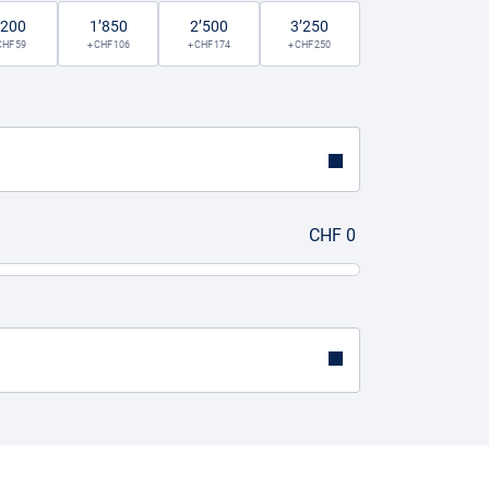
’200
1’850
2’500
3’250
CHF 59
+ CHF 106
+ CHF 174
+ CHF 250
CHF 0