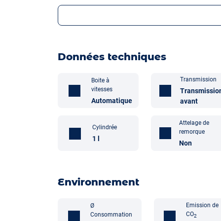
Données techniques
Transmission
Boite à
vitesses
Transmissio
Automatique
avant
Attelage de
Cylindrée
remorque
1 l
Non
Environnement
Emission de
Ø
CO
Consommation
2