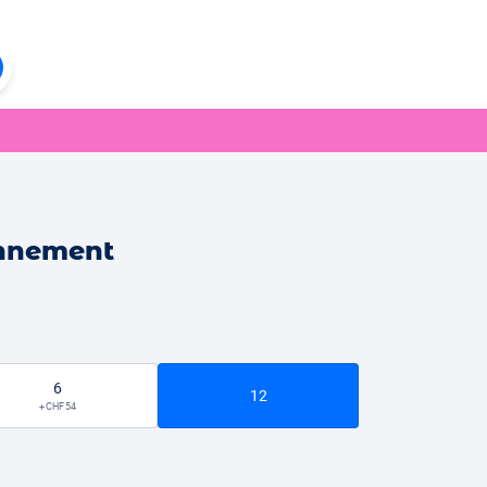
onnement
6
12
+ CHF 54