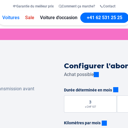
💸
Garantie du meilleur prix
🤔
Comment ça marche?
📞
Contact
Voitures
Sale
Voiture d'occasion
+41 62 531 25 25
Configurer l'ab
Achat possible
ansmission avant
Durée déterminée en mois
3
+ CHF 107
Kilomètres par mois