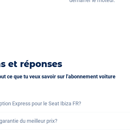
démarrer le moteur.
ique
que
s et réponses
tout ce que tu veux savoir sur l'abonnement voiture
option Express pour le Seat Ibiza FR?
 signifie généralement que le retrait du véhicule est poss
garantie du meilleur prix?
 du paiement
, ou que la livraison peut être effectuée sou