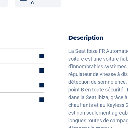
C
Description
La Seat Ibiza FR Automatic
voiture est une voiture fia
d'innombrables systèmes d'
régulateur de vitesse à dis
détection de somnolence, t
point B en toute sécurité. 
dans la Seat Ibiza, grâce 
électriquement
chauffants et au Keyless Go
est non seulement agréable
lisation
longues routes de campagne.