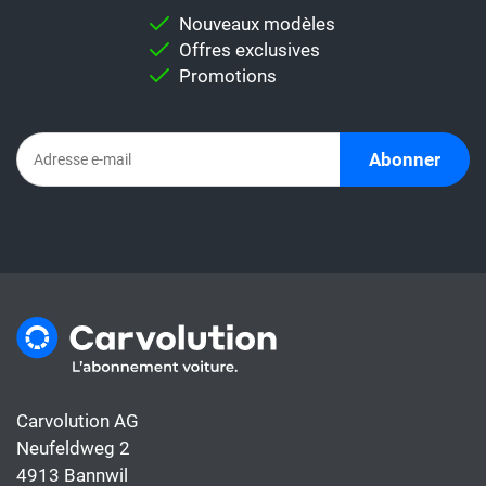
pour vous permettre d'effectuer une
Nouveaux modèles
comparaison individuelle.
Offres exclusives
Important:
Ne comparez jamais
Promotions
directement un taux de leasing avec un
abonnement automobile. En effet,
l'abonnement comprend déjà tous les coûts
Abonner
de la voiture, alors que le taux de leasing ne
couvre généralement que le financement.
Carvolution AG
Neufeldweg 2
4913 Bannwil