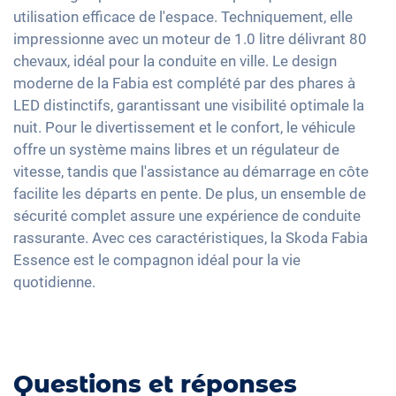
Full Digital Cockpit
Assistant de freinage d'urgence
utilisation efficace de l'espace. Techniquement, elle
Banquette rabbattable
Navigation avec Apple CarPlay / Android Auto
impressionne avec un moteur de 1.0 litre délivrant 80
Détection des piétons
Interface USB-C
chevaux, idéal pour la conduite en ville. Le design
moderne de la Fabia est complété par des phares à
LED distinctifs, garantissant une visibilité optimale la
nuit. Pour le divertissement et le confort, le véhicule
offre un système mains libres et un régulateur de
vitesse, tandis que l'assistance au démarrage en côte
facilite les départs en pente. De plus, un ensemble de
sécurité complet assure une expérience de conduite
rassurante. Avec ces caractéristiques, la Skoda Fabia
Essence est le compagnon idéal pour la vie
quotidienne.
Questions et réponses