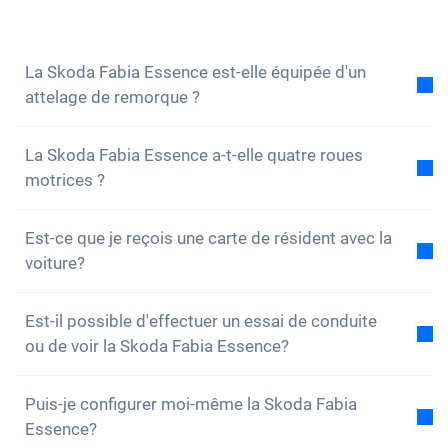
volontiers à toutes tes questions. Vous pouvez
également vous
inscrire à notre newsletter
pour ne
rien manquer des nouveautés et des promotions.
La Skoda Fabia Essence est-elle équipée d'un
attelage de remorque ?
Non, la voiture n'est pas équipée d'un attelage de
La Skoda Fabia Essence a-t-elle quatre roues
remorque. Cependant, tu as la possibilité de
motrices ?
l'installer toi-même.
Non, malheureusement, la Skoda Fabia Essence n'a
Est-ce que je reçois une carte de résident avec la
pas de quatre roues motrices. Cependant, la voiture
voiture?
est bien équipée.
Bien sûr, ta voiture Carvolution est enregistrée dans
Est-il possible d'effectuer un essai de conduite
ton canton de résidence. Par conséquent, il n'y a
ou de voir la Skoda Fabia Essence?
aucun problème pour obtenir une carte de résident.
Oui, vous pouvez bien sûr venir voir nos voitures et
Puis-je configurer moi-même la Skoda Fabia
faire un essai. Selon le modèle, il est toutefois
Essence?
possible que la voiture soit actuellement en