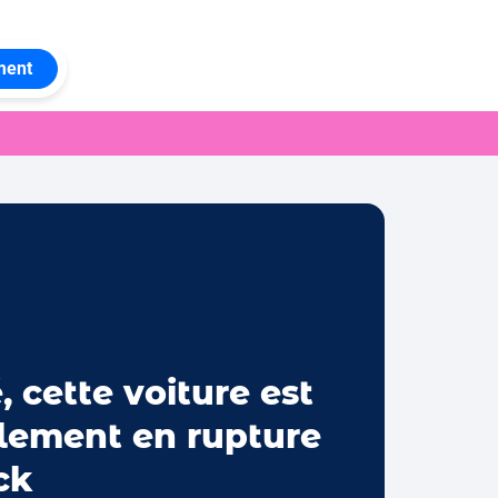
ment
, cette voiture est
lement en rupture
ck