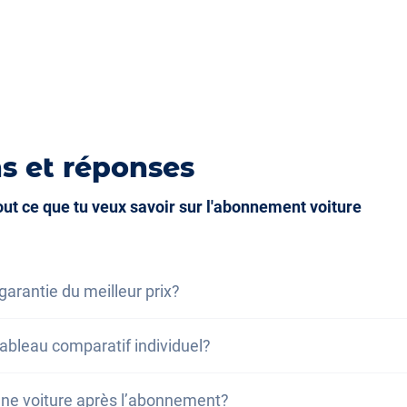
ique
que
s et réponses
tout ce que tu veux savoir sur l'abonnement voiture
garantie du meilleur prix?
 du meilleur prix, nous vous assurons que le coût total d
 tableau comparatif individuel?
rieur au coût total d'un leasing dans les mêmes conditions
sing moins chère, vous bénéficiez d'une réduction sur v
n de nos modèles, vous trouverez un exemple de compar
une voiture après l’abonnement?
s, cliquez ici.