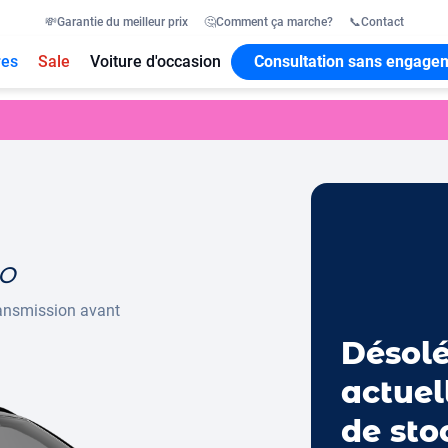
💸
Garantie du meilleur prix
🤔
Comment ça marche?
📞
Contact
res
Sale
Voiture d'occasion
Consultation sans engage
o
ansmission avant
Désolé
actuel
de sto