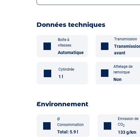
Données techniques
Transmission
Boite à
vitesses
Transmissio
Automatique
avant
Attelage de
Cylindrée
remorque
1 l
Non
Environnement
Emission de
Ø
CO
Consommation
2
Total: 5.9 l
133 g/km