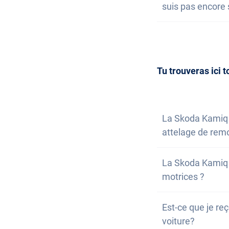
suis pas encore 
nous t'informero
la possibilité de
Acquérir une voi
entendu, tu peu
nous. Nous répo
inscrire à notre 
Tu trouveras ici t
La Skoda Kamiq 
attelage de rem
Non, la voiture 
La Skoda Kamiq 
possibilité de l'
motrices ?
Non, malheureus
Est-ce que je reç
Cependant, la vo
voiture?