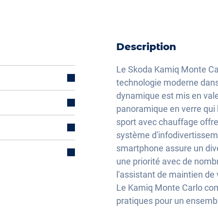
Description
Le Skoda Kamiq Monte Carl
technologie moderne dans 
dynamique est mis en valeu
l)
panoramique en verre qui b
sport avec chauffage offre
système d'infodivertisseme
électriquement
smartphone assure un dive
une priorité avec de nom
l'assistant de maintien de 
Le Kamiq Monte Carlo combi
lisation
pratiques pour un ensembl