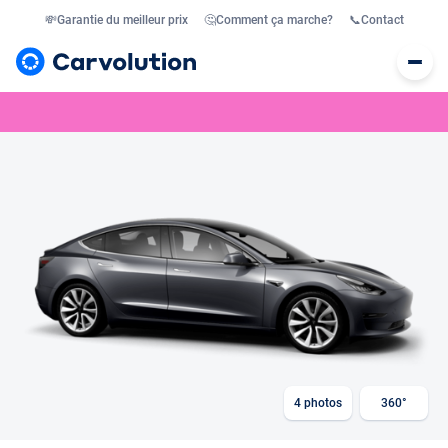
💸
Garantie du meilleur prix
🤔
Comment ça marche?
📞
Contact
4
photos
360°