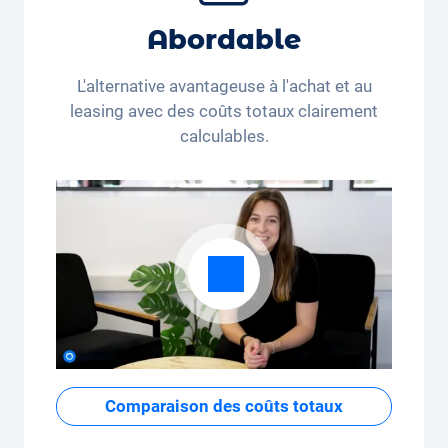
Que vous parcouriez peu de kilomètres par
Abordable
mois (350 kilomètres) ou beaucoup de
kilomètres par mois (3 250 kilomètres), le
L'alternative avantageuse à l'achat et au
forfait kilométrique peut être ajusté
leasing avec des coûts totaux clairement
confortablement sur l'application.
calculables.
Comparaison des coûts totaux