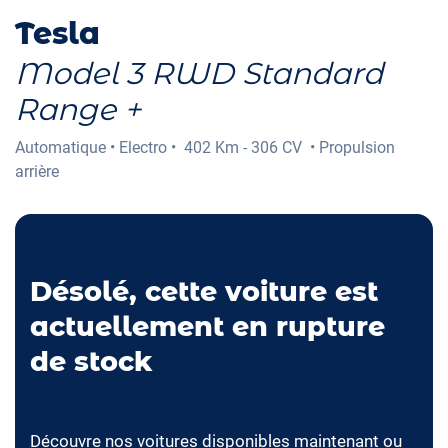
Tesla
Model 3 RWD Standard
Range +
Automatique
•
Electro
•
402 Km - 306 CV
•
Propulsion
arrière
Désolé, cette voiture est
actuellement en rupture
de stock
Découvre nos voitures disponibles maintenant ou