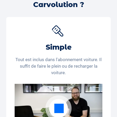
Carvolution ?
confirmerons ensuite la disponibilité et vous
recontacterons.
Simple
Tout est inclus dans l'abonnement voiture. Il
suffit de faire le plein ou de recharger la
voiture.