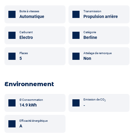
Boite à vitesses
Transmission
Automatique
Propulsion arrière
Carburant
Catégorie
Electro
Berline
Attelage de remorque
Places
Non
5
Environnement
Emission de CO
Ø Consommation
2
14.9 kWh
-
Efficacité énergétique
A