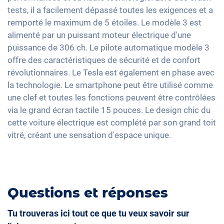
tests, il a facilement dépassé toutes les exigences et a
Keyless Entry & Go
remporté le maximum de 5 étoiles. Le modèle 3 est
Sièges chauffants avant
alimenté par un puissant moteur électrique d'une
Sièges en cuir
puissance de 306 ch. Le pilote automatique modèle 3
offre des caractéristiques de sécurité et de confort
Réglage du siège à mémoire
révolutionnaires. Le Tesla est également en phase avec
Vitres surteintées
la technologie. Le smartphone peut être utilisé comme
une clef et toutes les fonctions peuvent être contrôlées
via le grand écran tactile 15 pouces. Le design chic du
cette voiture électrique est complété par son grand toit
vitré, créant une sensation d'espace unique.
Questions et réponses
Tu trouveras ici tout ce que tu veux savoir sur