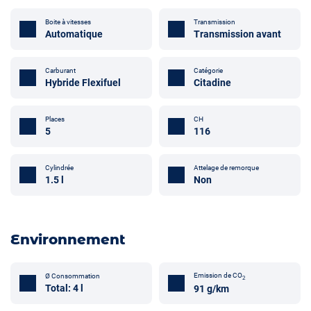
Boite à vitesses
Transmission
Automatique
Transmission avant
Carburant
Catégorie
Hybride Flexifuel
Citadine
Places
CH
5
116
Attelage de remorque
Cylindrée
Non
1.5 l
Environnement
Emission de CO
Ø Consommation
2
Total: 4 l
91 g/km