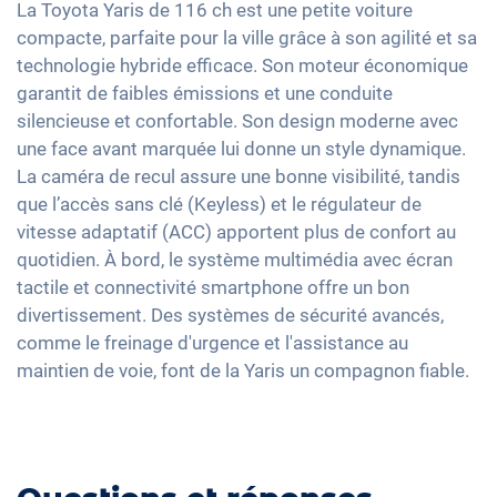
Apple Car Play
La Toyota Yaris de 116 ch est une petite voiture
Détection de fatigue
Rétroviseurs extérieurs à réglage électrique
Sièges chauffants avant
compacte, parfaite pour la ville grâce à son agilité et sa
Android Auto
Contrôle de pression des pneus
Rétroviseur intérieur jour/nuit automatique
technologie hybride efficace. Son moteur économique
Sièges en tissu
Ecran tactile
garantit de faibles émissions et une conduite
Assistant de freinage d'urgence
16" jantes en aluminium
Vitres surteintées
Recharge téléphone sans fil
silencieuse et confortable. Son design moderne avec
Détection des piétons
Volant chauffant
une face avant marquée lui donne un style dynamique.
Full Digital Cockpit
Assistant de changement de voie
Accoudoir central pour les sièges avant
La caméra de recul assure une bonne visibilité, tandis
Navigation avec Apple CarPlay / Android Auto
que l’accès sans clé (Keyless) et le régulateur de
Assistance au démarrage en côte
Interface USB-C
vitesse adaptatif (ACC) apportent plus de confort au
Banquette rabbattable
quotidien. À bord, le système multimédia avec écran
tactile et connectivité smartphone offre un bon
divertissement. Des systèmes de sécurité avancés,
comme le freinage d'urgence et l'assistance au
maintien de voie, font de la Yaris un compagnon fiable.