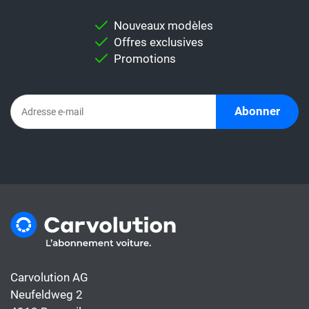
pour vous permettre d'effectuer une
Nouveaux modèles
comparaison individuelle.
Offres exclusives
Important:
Ne comparez jamais
Promotions
directement un taux de leasing avec un
abonnement automobile. En effet,
l'abonnement comprend déjà tous les coûts
Abonner
de la voiture, alors que le taux de leasing ne
couvre généralement que le financement.
Carvolution AG
Neufeldweg 2