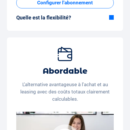
Configurer l'abonnement
Quelle est la flexibilité?
Durée flexible
Avec Carvolution, vous décidez vous-même
si vous souhaitez conduire la voiture
pendant quelques mois ou plusieurs années.
Forfait kilométrique mensuel flexible
Que vous parcouriez peu de kilomètres par
Abordable
mois (350 kilomètres) ou beaucoup de
kilomètres par mois (3 250 kilomètres), le
L'alternative avantageuse à l'achat et au
forfait kilométrique peut être ajusté
leasing avec des coûts totaux clairement
confortablement sur l'application.
calculables.