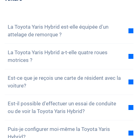
volontiers à toutes tes questions. Vous pouvez
également vous
inscrire à notre newsletter
pour ne
rien manquer des nouveautés et des promotions.
La Toyota Yaris Hybrid est-elle équipée d'un
attelage de remorque ?
Non, la voiture n'est pas équipée d'un attelage de
La Toyota Yaris Hybrid a-t-elle quatre roues
remorque. Cependant, tu as la possibilité de
motrices ?
l'installer toi-même.
Non, malheureusement, la Toyota Yaris Hybrid n'a
Est-ce que je reçois une carte de résident avec la
pas de quatre roues motrices. Cependant, la voiture
voiture?
est bien équipée.
Bien sûr, ta voiture Carvolution est enregistrée dans
Est-il possible d'effectuer un essai de conduite
ton canton de résidence. Par conséquent, il n'y a
ou de voir la Toyota Yaris Hybrid?
aucun problème pour obtenir une carte de résident.
Oui, vous pouvez bien sûr venir voir nos voitures et
Puis-je configurer moi-même la Toyota Yaris
faire un essai. Selon le modèle, il est toutefois
Hybrid?