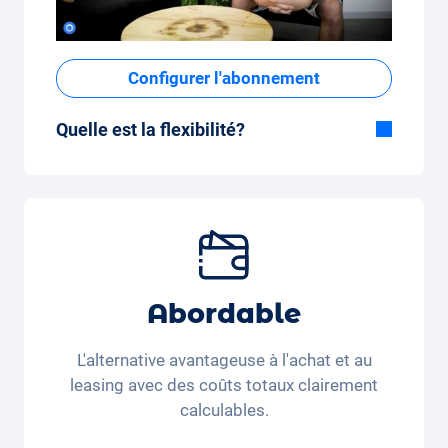
Configurer l'abonnement
Quelle est la flexibilité?
Durée flexible
Avec Carvolution, vous décidez vous-même
si vous souhaitez conduire la voiture
pendant quelques mois ou plusieurs années.
Forfait kilométrique mensuel flexible
Que vous parcouriez peu de kilomètres par
Abordable
mois (350 kilomètres) ou beaucoup de
kilomètres par mois (3 250 kilomètres), le
L'alternative avantageuse à l'achat et au
forfait kilométrique peut être ajusté
leasing avec des coûts totaux clairement
confortablement sur l'application.
calculables.