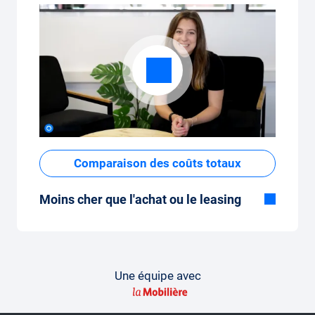
Comparaison des coûts totaux
Moins cher que l'achat ou le leasing
Bien que le prix fixe mensuel de
l'abonnement voiture semble élevé à
première vue, les coûts totaux sont faibles
par rapport au leasing ou à l'achat d'une
Une équipe avec
nouvelle voiture.
Comment faire une comparaison