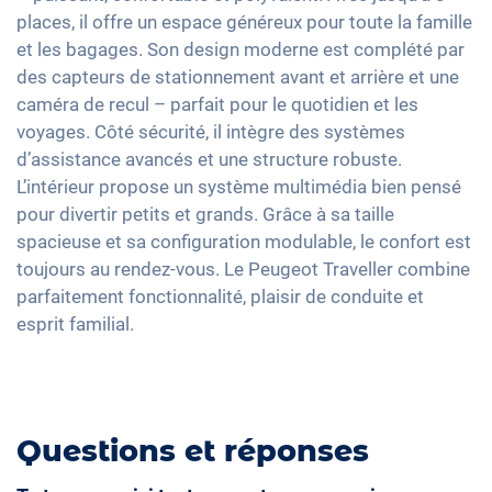
Apple Car Play
Contrôle de pression des pneus
Rétroviseur intérieur jour/nuit automatique
places, il offre un espace généreux pour toute la famille
Sièges en tissu
Android Auto
et les bagages. Son design moderne est complété par
Assistant de freinage d'urgence
17" jantes en aluminium
Vitres surteintées
Ecran tactile
des capteurs de stationnement avant et arrière et une
Détection des piétons
Volant chauffant
caméra de recul – parfait pour le quotidien et les
Recharge téléphone sans fil
Assistance au démarrage en côte
voyages. Côté sécurité, il intègre des systèmes
Full Digital Cockpit
d’assistance avancés et une structure robuste.
Banquette rabbattable
Interface USB-C
L’intérieur propose un système multimédia bien pensé
pour divertir petits et grands. Grâce à sa taille
spacieuse et sa configuration modulable, le confort est
toujours au rendez-vous. Le Peugeot Traveller combine
parfaitement fonctionnalité, plaisir de conduite et
esprit familial.
Questions et réponses