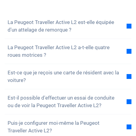
volontiers à toutes tes questions. Vous pouvez
également vous
inscrire à notre newsletter
pour ne
rien manquer des nouveautés et des promotions.
La Peugeot Traveller Active L2 est-elle équipée
d'un attelage de remorque ?
Non, la voiture n'est pas équipée d'un attelage de
La Peugeot Traveller Active L2 a-t-elle quatre
remorque. Cependant, tu as la possibilité de
roues motrices ?
l'installer toi-même.
Non, malheureusement, la Peugeot Traveller Active
Est-ce que je reçois une carte de résident avec la
L2 n'a pas de quatre roues motrices. Cependant, la
voiture?
voiture est bien équipée.
Bien sûr, ta voiture Carvolution est enregistrée dans
Est-il possible d'effectuer un essai de conduite
ton canton de résidence. Par conséquent, il n'y a
ou de voir la Peugeot Traveller Active L2?
aucun problème pour obtenir une carte de résident.
Oui, vous pouvez bien sûr venir voir nos voitures et
Puis-je configurer moi-même la Peugeot
faire un essai. Selon le modèle, il est toutefois
Traveller Active L2?
possible que la voiture soit actuellement en