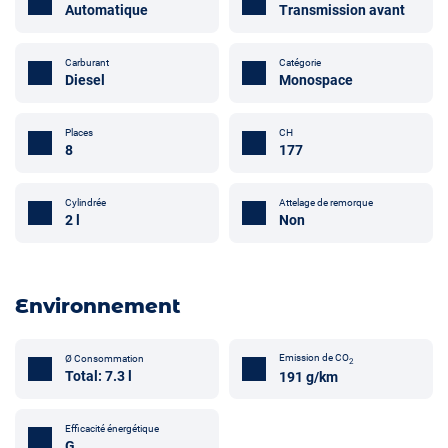
Automatique
Transmission avant
Carburant
Catégorie
Diesel
Monospace
Places
CH
8
177
Attelage de remorque
Cylindrée
Non
2 l
Environnement
Emission de CO
Ø Consommation
2
Total: 7.3 l
191 g/km
Efficacité énergétique
G