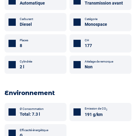
Automatique
Transmission avant
Carburant
Catégorie
Diesel
Monospace
Places
CH
8
177
Attelage de remorque
Cylindrée
Non
2 l
Environnement
Emission de CO
Ø Consommation
2
Total: 7.3 l
191 g/km
Efficacité énergétique
G