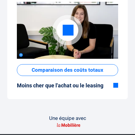
Comparaison des coûts totaux
Moins cher que l'achat ou le leasing
Bien que le prix fixe mensuel de
l'abonnement voiture semble élevé à
première vue, les coûts totaux sont faibles
par rapport au leasing ou à l'achat d'une
Une équipe avec
nouvelle voiture.
Comment faire une comparaison