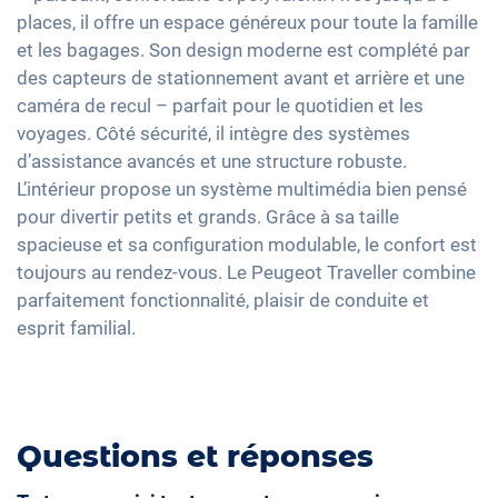
Apple Car Play
Contrôle de pression des pneus
Rétroviseur intérieur jour/nuit automatique
places, il offre un espace généreux pour toute la famille
Sièges en tissu
Android Auto
et les bagages. Son design moderne est complété par
Assistant de freinage d'urgence
17" jantes en aluminium
Vitres surteintées
Ecran tactile
des capteurs de stationnement avant et arrière et une
Détection des piétons
Volant chauffant
caméra de recul – parfait pour le quotidien et les
Recharge téléphone sans fil
Assistance au démarrage en côte
voyages. Côté sécurité, il intègre des systèmes
Full Digital Cockpit
d’assistance avancés et une structure robuste.
Banquette rabbattable
Interface USB-C
L’intérieur propose un système multimédia bien pensé
pour divertir petits et grands. Grâce à sa taille
spacieuse et sa configuration modulable, le confort est
toujours au rendez-vous. Le Peugeot Traveller combine
parfaitement fonctionnalité, plaisir de conduite et
esprit familial.
Questions et réponses