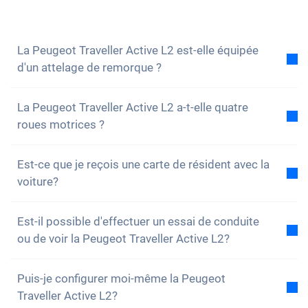
volontiers à toutes tes questions. Vous pouvez
également vous
inscrire à notre newsletter
pour ne
rien manquer des nouveautés et des promotions.
La Peugeot Traveller Active L2 est-elle équipée
d'un attelage de remorque ?
Non, la voiture n'est pas équipée d'un attelage de
La Peugeot Traveller Active L2 a-t-elle quatre
remorque. Cependant, tu as la possibilité de
roues motrices ?
l'installer toi-même.
Non, malheureusement, la Peugeot Traveller Active
Est-ce que je reçois une carte de résident avec la
L2 n'a pas de quatre roues motrices. Cependant, la
voiture?
voiture est bien équipée.
Bien sûr, ta voiture Carvolution est enregistrée dans
Est-il possible d'effectuer un essai de conduite
ton canton de résidence. Par conséquent, il n'y a
ou de voir la Peugeot Traveller Active L2?
aucun problème pour obtenir une carte de résident.
Oui, vous pouvez bien sûr venir voir nos voitures et
Puis-je configurer moi-même la Peugeot
faire un essai. Selon le modèle, il est toutefois
Traveller Active L2?
possible que la voiture soit actuellement en