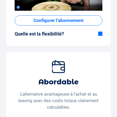
Configurer l'abonnement
Quelle est la flexibilité?
Durée flexible
Avec Carvolution, vous décidez vous-même
si vous souhaitez conduire la voiture
pendant quelques mois ou plusieurs années.
Forfait kilométrique mensuel flexible
Que vous parcouriez peu de kilomètres par
Abordable
mois (350 kilomètres) ou beaucoup de
kilomètres par mois (3 250 kilomètres), le
L'alternative avantageuse à l'achat et au
forfait kilométrique peut être ajusté
leasing avec des coûts totaux clairement
confortablement sur l'application.
calculables.