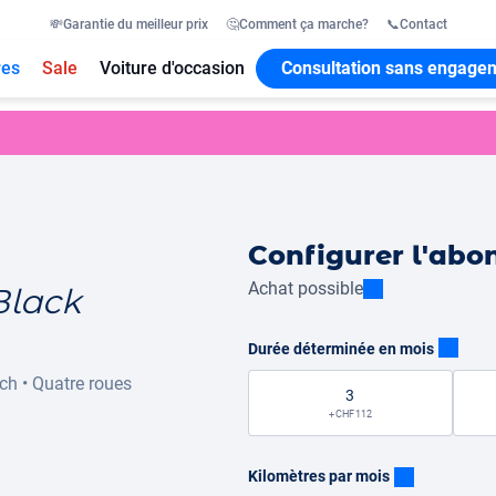
💸
Garantie du meilleur prix
🤔
Comment ça marche?
📞
Contact
res
Sale
Voiture d'occasion
Consultation sans engage
Configurer l'ab
Achat possible
Black
Durée déterminée en mois
ch
•
Quatre roues
3
+ CHF 112
Kilomètres par mois