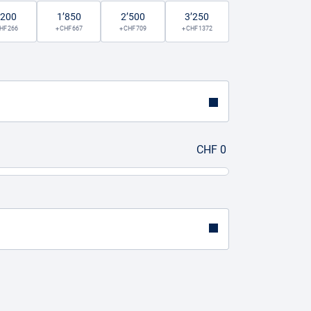
’200
1’850
2’500
3’250
CHF 266
+ CHF 667
+ CHF 709
+ CHF 1372
CHF 0