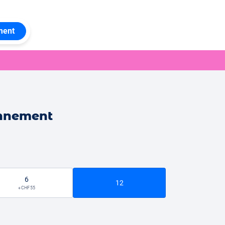
ment
onnement
6
12
+ CHF 55