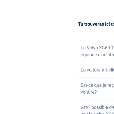
la possibilité de
Acquérir une voi
entendu, tu peu
nous. Nous répo
inscrire à notre 
Tu trouveras ici t
La Volvo XC60 T8
équipée d'un at
Oui, la Volvo XC
La voiture a-t-el
de remorque mo
Oui, la Volvo XC
Est-ce que je reç
problème à condu
voiture?
Bien sûr, ta voi
Est-il possible d
conséquent, il n