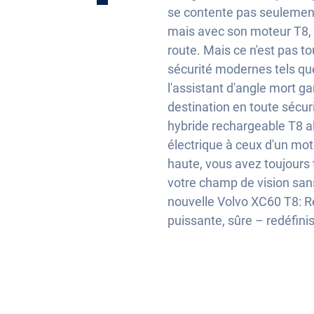
électriquement
se contente pas seulement
mais avec son moteur T8, 
route. Mais ce n'est pas t
lisation
sécurité modernes tels que
l'assistant d'angle mort g
destination en toute sécur
atique
hybride rechargeable T8 al
ique
électrique à ceux d'un mot
haute, vous avez toujours
que
votre champ de vision sans
nouvelle Volvo XC60 T8: R
puissante, sûre – redéfinis