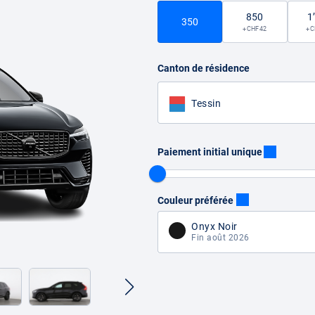
850
1
350
+ CHF 42
+ 
Canton de résidence
Tessin
Paiement initial unique
Couleur préférée
Onyx Noir
Fin août 2026