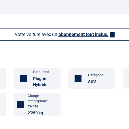
Votre voiture avec un
abonnement tout inclus.
Carburant
Catégorie
Plug-in
SUV
Hybride
Charge
remorquable
freinée
2’250 kg