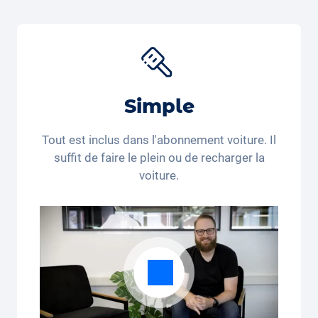
berceaux et ensembles de jouets aux poussettes de
voyage, porte-bébés et accessoires pour nouveau-
nés pour différents produits. Utilisez le code de
réduction "Carvolution 15" pour obtenir 15% de
réduction sur le
siège auto Joie Baby
*. Vous achetez
encore ou vous louez déjà?
Simple
*Ce code de réduction n’est valable que pour les
personnes domiciliées en Suisse et au Liechtenstein.
Tout est inclus dans l'abonnement voiture. Il
Le recours juridique et le paiement en espèces sont
suffit de faire le plein ou de recharger la
exclus. Non cumulable et applicable une seule fois.
voiture.