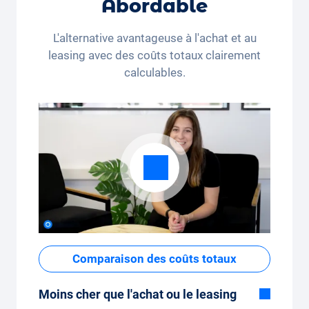
Abordable
mois (350 kilomètres) ou beaucoup de
kilomètres par mois (3 250 kilomètres), le
L'alternative avantageuse à l'achat et au
forfait kilométrique peut être ajusté
leasing avec des coûts totaux clairement
confortablement sur l'application.
calculables.
Comparaison des coûts totaux
Moins cher que l'achat ou le leasing