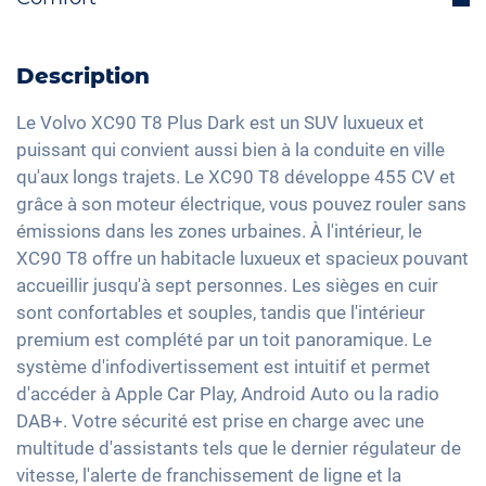
Rétroviseurs extérieurs escamotables
Interface Bluetooth
Isofix
électriquement
Toit ouvrant
DAB+ radio
Reconnaissance des panneaux de signalisation
Volant multifonctions
Camera de recul
Description
Dispositif mains-libres
Détection de fatigue
Chargement du câble mode 3 type 2
Hayon électrique
Système audio haute définition
Le Volvo XC90 T8 Plus Dark est un SUV luxueux et
Contrôle de pression des pneus
Feux arrière à LED
Aide active au stationnement
puissant qui convient aussi bien à la conduite en ville
Interface USB
Assistant de freinage d'urgence
Détecteur de luminosité et de pluie
qu'aux longs trajets. Le XC90 T8 développe 455 CV et
Toit panoramique
Apple Car Play
grâce à son moteur électrique, vous pouvez rouler sans
Détection des piétons
Rétroviseurs extérieurs jour/nuit automatique
Ajustement électrique du siège
Android Auto
émissions dans les zones urbaines. À l'intérieur, le
Rétroviseurs extérieurs à réglage électrique
Keyless Entry & Go
XC90 T8 offre un habitacle luxueux et spacieux pouvant
Ecran tactile
Rétroviseur intérieur jour/nuit automatique
Sièges chauffants avant/arrière
accueillir jusqu'à sept personnes. Les sièges en cuir
Recharge téléphone sans fil
sont confortables et souples, tandis que l'intérieur
21" jantes en aluminium
Sièges en cuir
Full Digital Cockpit
premium est complété par un toit panoramique. Le
Réglage du siège à mémoire
système d'infodivertissement est intuitif et permet
Vitres surteintées
d'accéder à Apple Car Play, Android Auto ou la radio
Lumière d'ambiance
DAB+. Votre sécurité est prise en charge avec une
multitude d'assistants tels que le dernier régulateur de
Volant chauffant
vitesse, l'alerte de franchissement de ligne et la