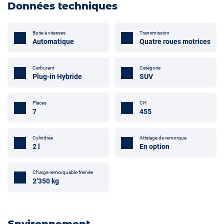
Données techniques
Boite à vitesses
Transmission
Automatique
Quatre roues motrices
Carburant
Catégorie
Plug-in Hybride
SUV
Places
CH
7
455
Cylindrée
Attelage de remorque
2 l
En option
Charge remorquable freinée
2’350 kg