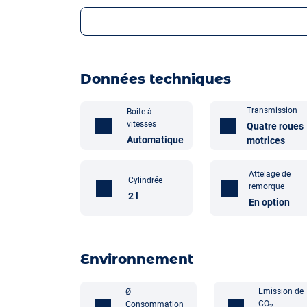
Données techniques
Transmission
Boite à
vitesses
Quatre roues
Automatique
motrices
Attelage de
Cylindrée
remorque
2 l
En option
Environnement
Emission de
Ø
CO
Consommation
2