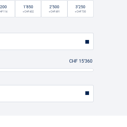
’200
1’850
2’500
3’250
CHF 114
+ CHF 402
+ CHF 491
+ CHF 730
CHF 15’360