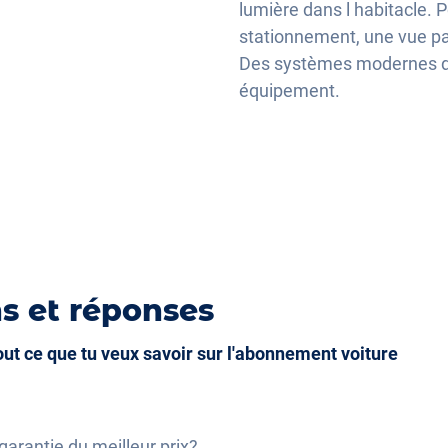
lisation
lumière dans l habitacle. 
stationnement, une vue pa
ique
Des systèmes modernes de 
que
équipement.
s et réponses
tout ce que tu veux savoir sur l'abonnement voiture
garantie du meilleur prix?