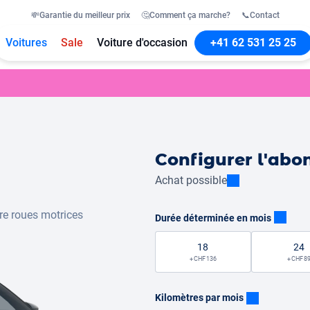
💸
Garantie du meilleur prix
🤔
Comment ça marche?
📞
Contact
Voitures
Sale
Voiture d'occasion
+41 62 531 25 25
Configurer l'ab
Achat possible
re roues motrices
Durée déterminée en mois
18
24
+ CHF 136
+ CHF 8
Kilomètres par mois