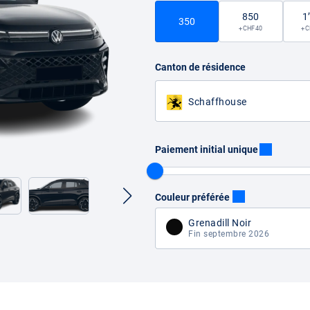
850
1
350
+ CHF 40
+ 
Canton de résidence
Schaffhouse
Paiement initial unique
Couleur préférée
Grenadill Noir
Fin septembre 2026