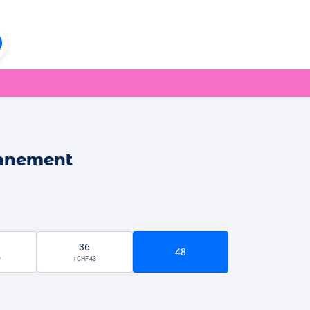
onnement
36
48
9
+ CHF 43