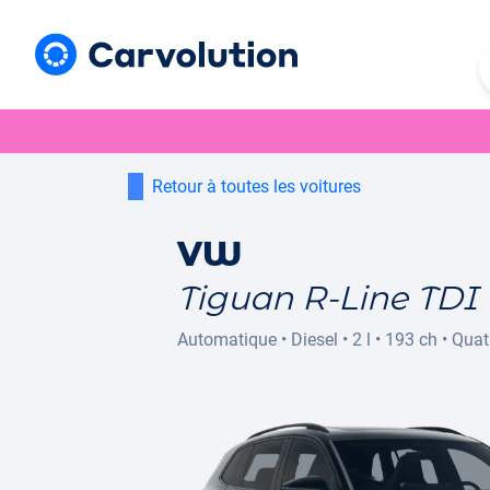
Retour à toutes les voitures
VW
Tiguan R-Line TDI
Automatique
•
Diesel
•
2 l
•
193 ch
•
Quat