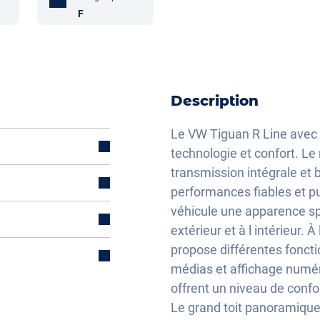
F
Description
Le VW Tiguan R Line avec
technologie et confort. Le
transmission intégrale et
l)
performances fiables et p
véhicule une apparence spor
extérieur et à l intérieur. 
électriquement
propose différentes foncti
médias et affichage numé
offrent un niveau de confo
Le grand toit panoramique