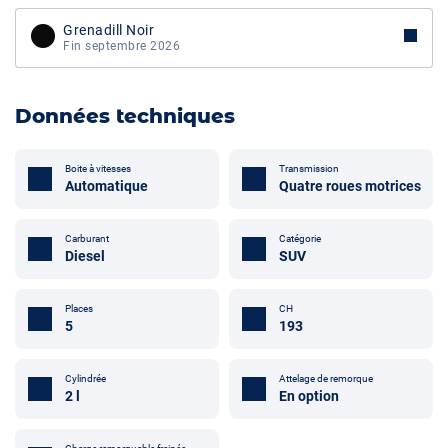
Grenadill Noir
Fin septembre 2026
Données techniques
Boite à vitesses
Transmission
Automatique
Quatre roues motrices
Carburant
Catégorie
Diesel
SUV
Places
CH
5
193
Cylindrée
Attelage de remorque
2 l
En option