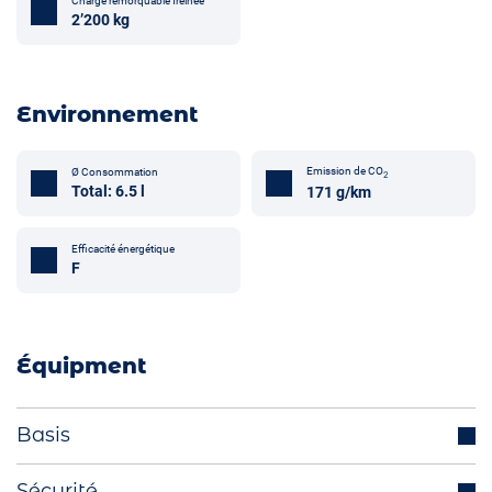
Charge remorquable freinée
2’200 kg
Environnement
Emission de CO
Ø Consommation
2
Total: 6.5 l
171 g/km
Efficacité énergétique
F
Équipment
Basis
Crochet attelage de remorque (optionnel)
Sécurité