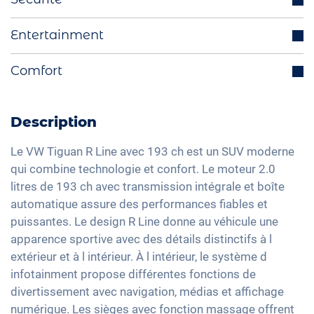
Radars de stationnement avant/arrière
Régulateur de vitesse adaptatif
Entertainment
Fonction Start-Stop
Avertisseur angle mort
Rétroviseurs extérieurs escamotables
Système de navigation intégré
Comfort
Assistant anti franchissement de ligne
électriquement
Interface Bluetooth
Isofix
Volant multifonctions
Hayon électrique
DAB+ radio
Feux directionnels
Sélection du mode de conduite
Aide active au stationnement
Description
Dispositif mains-libres
Reconnaissance des panneaux de signalisation
Feux arrière à LED
Toit panoramique
Commande vocale
Le VW Tiguan R Line avec 193 ch est un SUV moderne
Head-Up display
Détecteur de luminosité et de pluie
Climatisation 3 zones
qui combine technologie et confort. Le moteur 2.0
Apple Car Play
Assistant feux de route
Rétroviseurs extérieurs à réglage électrique
litres de 193 ch avec transmission intégrale et boîte
Keyless Entry & Go
Android Auto
automatique assure des performances fiables et
Détection de fatigue
Rétroviseur intérieur jour/nuit automatique
Sièges chauffants avant
Ecran tactile
puissantes. Le design R Line donne au véhicule une
Système d'alarme
20" jantes en aluminium
Sièges en tissu
apparence sportive avec des détails distinctifs à l
Recharge téléphone sans fil
Contrôle de pression des pneus
Phares à LED Matrix
Sièges sport
extérieur et à l intérieur. À l intérieur, le système d
Full Digital Cockpit
Assistant de freinage d'urgence
infotainment propose différentes fonctions de
Vitres surteintées
Interface USB-C
divertissement avec navigation, médias et affichage
Détection des piétons
Lumière d'ambiance
numérique. Les sièges avec fonction massage offrent