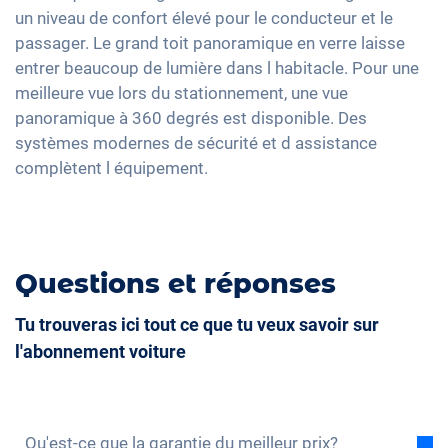
Volant chauffant
un niveau de confort élevé pour le conducteur et le
Accoudoir central pour les sièges avant
passager. Le grand toit panoramique en verre laisse
entrer beaucoup de lumière dans l habitacle. Pour une
Camera à 360 degrés
meilleure vue lors du stationnement, une vue
Assistance au démarrage en côte
panoramique à 360 degrés est disponible. Des
Banquette rabbattable
systèmes modernes de sécurité et d assistance
complètent l équipement.
Barres de toit
Sièges de massage
Questions et réponses
Tu trouveras ici tout ce que tu veux savoir sur
l'abonnement voiture
Qu'est-ce que la garantie du meilleur prix?