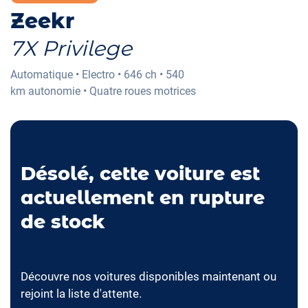
Zeekr
7X Privilege
Automatique
•
Electro
•
646 ch
•
540
km
autonomie
•
Quatre roues motrices
Désolé, cette voiture est
actuellement en rupture
de stock
Découvre nos voitures disponibles maintenant ou
rejoint la liste d'attente.