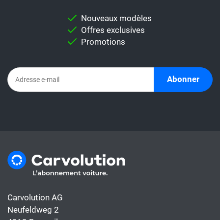
pour vous permettre d'effectuer une
Nouveaux modèles
comparaison individuelle.
Offres exclusives
Important:
Ne comparez jamais
Promotions
directement un taux de leasing avec un
abonnement automobile. En effet,
l'abonnement comprend déjà tous les coûts
Abonner
de la voiture, alors que le taux de leasing ne
couvre généralement que le financement.
Carvolution AG
Neufeldweg 2