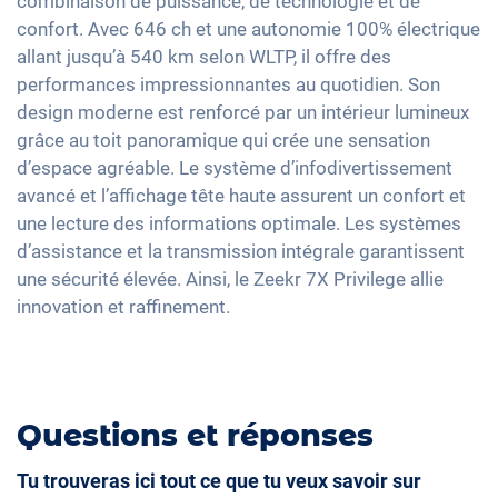
combinaison de puissance, de technologie et de
Commande vocale
Assistant feux de route
Détecteur de luminosité et de pluie
confort. Avec 646 ch et une autonomie 100% électrique
Climatisation 3 zones
Apple Car Play
allant jusqu’à 540 km selon WLTP, il offre des
Détection de fatigue
Rétroviseurs extérieurs jour/nuit automatique
Keyless Entry & Go
Android Auto
performances impressionnantes au quotidien. Son
Avertisseur de franchissement de ligne
Rétroviseurs extérieurs à réglage électrique
Sièges chauffants avant/arrière
design moderne est renforcé par un intérieur lumineux
Ecran tactile
Assistant de freinage d'urgence
Rétroviseur intérieur jour/nuit automatique
Sièges en cuir
grâce au toit panoramique qui crée une sensation
Recharge téléphone sans fil
Détection des piétons
d’espace agréable. Le système d’infodivertissement
21" jantes en aluminium
Réglage du siège à mémoire
Full Digital Cockpit
avancé et l’affichage tête haute assurent un confort et
Assistant de changement de voie
Phares à LED Matrix
Vitres surteintées
Hotspot WLAN
une lecture des informations optimale. Les systèmes
Lumière d'ambiance
d’assistance et la transmission intégrale garantissent
Interface USB-C
Volant chauffant
une sécurité élevée. Ainsi, le Zeekr 7X Privilege allie
innovation et raffinement.
Stores pare-soleil arrière
Climatisation stationnaire
Suspension pneumatique
Sièges ventilés
Questions et réponses
Camera à 360 degrés
Tu trouveras ici tout ce que tu veux savoir sur
Banquette rabbattable