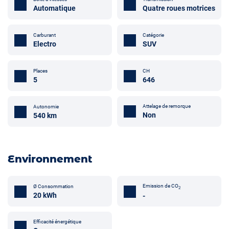
Automatique
Quatre roues motrices
Carburant
Catégorie
Electro
SUV
Places
CH
5
646
Attelage de remorque
Autonomie
Non
540 km
Environnement
Emission de CO
Ø Consommation
2
20 kWh
-
Efficacité énergétique