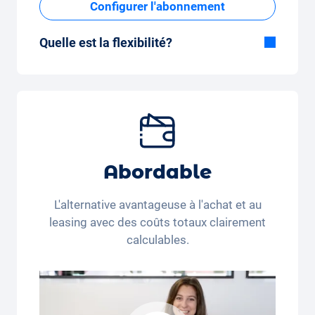
Configurer l'abonnement
Quelle est la flexibilité?
Durée flexible
Avec Carvolution, vous décidez vous-même
si vous souhaitez conduire la voiture
pendant quelques mois ou plusieurs années.
Forfait kilométrique mensuel flexible
Que vous parcouriez peu de kilomètres par
Abordable
mois (350 kilomètres) ou beaucoup de
kilomètres par mois (3 250 kilomètres), le
L'alternative avantageuse à l'achat et au
forfait kilométrique peut être ajusté
leasing avec des coûts totaux clairement
confortablement sur l'application.
calculables.