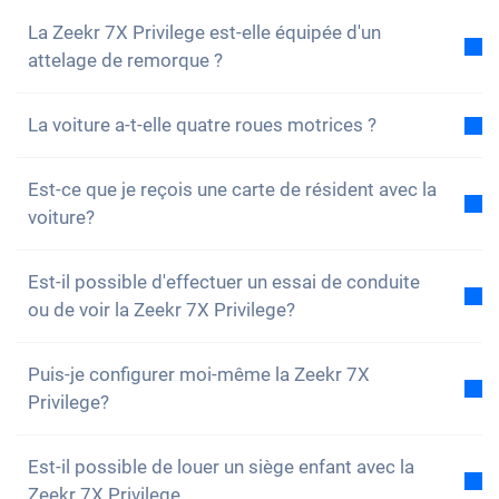
rien manquer des nouveautés et des promotions.
La Zeekr 7X Privilege est-elle équipée d'un
attelage de remorque ?
Non, la voiture n'est pas équipée d'un attelage de
La voiture a-t-elle quatre roues motrices ?
remorque. Cependant, tu as la possibilité de
l'installer toi-même.
Oui, la Zeekr 7X Privilege a quatre roues motrices.
Est-ce que je reçois une carte de résident avec la
Vous n'aurez aucun problème à conduire sur des
voiture?
terrains accidentés.
Bien sûr, ta voiture Carvolution est enregistrée dans
Est-il possible d'effectuer un essai de conduite
ton canton de résidence. Par conséquent, il n'y a
ou de voir la Zeekr 7X Privilege?
aucun problème pour obtenir une carte de résident.
Oui, vous pouvez bien sûr venir voir nos voitures et
Puis-je configurer moi-même la Zeekr 7X
faire un essai. Selon le modèle, il est toutefois
Privilege?
possible que la voiture soit actuellement en
production, en transport ou chez l’un de nos
Non, mais la Zeekr 7X Privilege est déjà équipée de
partenaires.
Est-il possible de louer un siège enfant avec la
nombreux dispositifs d'assistance et de sécurité.
Zeekr 7X Privilege