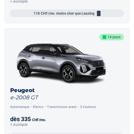
+ Acompte
118
CHF/mo.
moins cher que Leasing
14 jours
Peugeot
e-2008 GT
Automatique
Electro
Transmission avant
3 Couleurs
dès
335
CHF
/mo.
+ Acompte