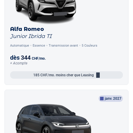
Alfa Romeo
Junior Ibrida TI
Automatique
Essence
Transmission avant
5 Couleurs
dès
344
CHF
/mo.
+ Acompte
185
CHF/mo.
moins cher que Leasing
janv. 2027