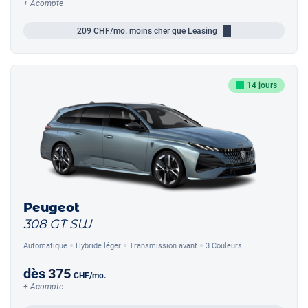
+ Acompte
209
CHF/mo.
moins cher que Leasing
14 jours
Peugeot
308 GT SW
Automatique
Hybride léger
Transmission avant
3 Couleurs
dès
375
CHF
/mo.
+ Acompte