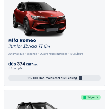
Alfa Romeo
Junior Ibrida TI Q4
Automatique
Essence
Quatre roues motrices
5 Couleurs
dès
374
CHF
/mo.
+ Acompte
192
CHF/mo.
moins cher que Leasing
14 jours