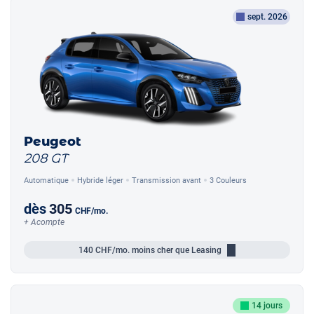
sept. 2026
Peugeot
208 GT
Automatique
Hybride léger
Transmission avant
3 Couleurs
dès
305
CHF
/mo.
+ Acompte
140
CHF/mo.
moins cher que Leasing
14 jours