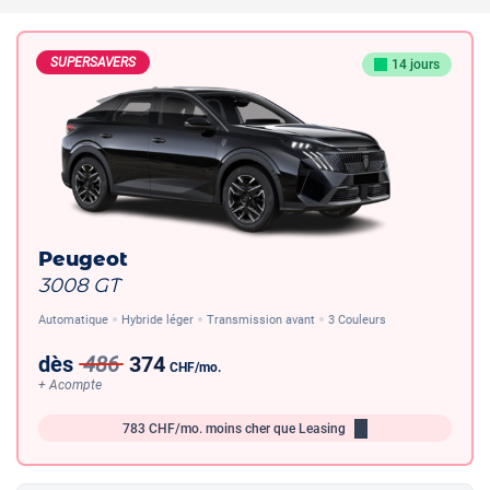
SUPERSAVERS
14 jours
Peugeot
3008 GT
Automatique
Hybride léger
Transmission avant
3 Couleurs
dès
486
374
CHF
/mo.
+ Acompte
783
CHF/mo.
moins cher que Leasing