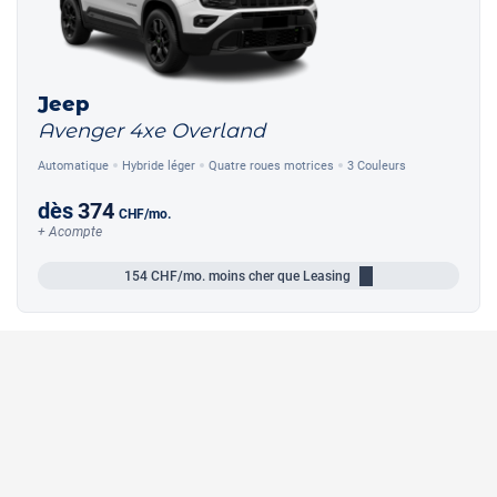
Jeep
Avenger 4xe Overland
Automatique
Hybride léger
Quatre roues motrices
3 Couleurs
dès
374
CHF
/mo.
+ Acompte
154
CHF/mo.
moins cher que Leasing