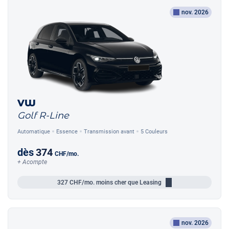
nov. 2026
VW
Golf R-Line
Automatique
Essence
Transmission avant
5 Couleurs
dès
374
CHF
/mo.
+ Acompte
327
CHF/mo.
moins cher que Leasing
nov. 2026