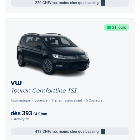
220
CHF/mo.
moins cher que Leasing
21 jours
VW
Touran Comfortline TSI
Automatique
Essence
Transmission avant
5 Couleurs
dès
393
CHF
/mo.
+ Acompte
413
CHF/mo.
moins cher que Leasing