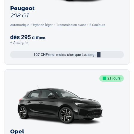
Peugeot
208 GT
Automatique
Hybride léger
Transmission avant
6 Couleurs
dès
295
CHF
/mo.
+ Acompte
107
CHF/mo.
moins cher que Leasing
21 jours
Opel