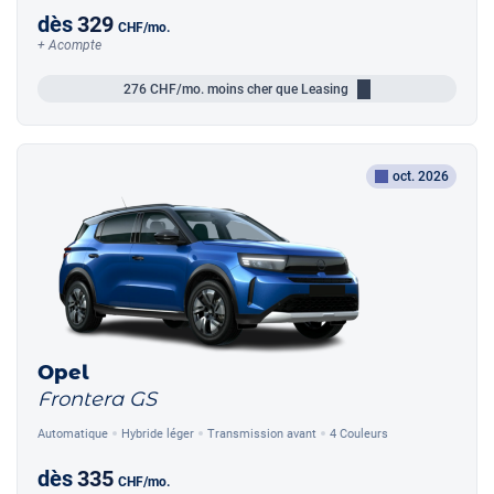
dès
329
CHF
/mo.
+ Acompte
276
CHF/mo.
moins cher que Leasing
oct. 2026
Opel
Frontera GS
Automatique
Hybride léger
Transmission avant
4 Couleurs
dès
335
CHF
/mo.