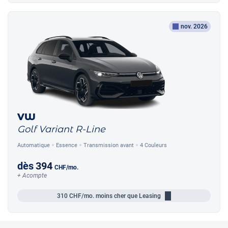
nov. 2026
VW
Golf Variant R-Line
Automatique
Essence
Transmission avant
4 Couleurs
dès
394
CHF
/mo.
+ Acompte
310
CHF/mo.
moins cher que Leasing