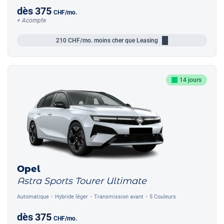
dès
375
CHF
/mo.
+ Acompte
210
CHF/mo.
moins cher que Leasing
14 jours
Opel
Astra Sports Tourer Ultimate
Automatique
Hybride léger
Transmission avant
5 Couleurs
dès
375
CHF
/mo.