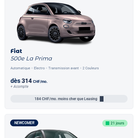
Fiat
500e La Prima
Automatique
Electro
Transmission avant
2 Couleurs
dès
314
CHF
/mo.
+ Acompte
184
CHF/mo.
moins cher que Leasing
NEWCOMER
21 jours