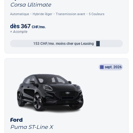
Corsa Ultimate
Automatique
Hybride léger
Transmission avant
5 Couleurs
dès
367
CHF
/mo.
+ Acompte
153
CHF/mo.
moins cher que Leasing
sept. 2026
Ford
Puma ST-Line X