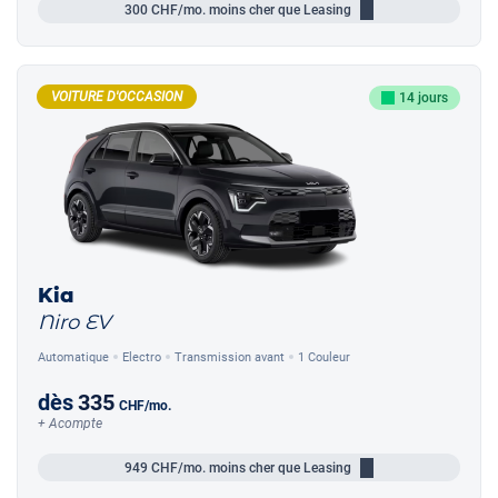
300
CHF/mo.
moins cher que Leasing
VOITURE D'OCCASION
14 jours
Kia
Niro EV
Automatique
Electro
Transmission avant
1 Couleur
dès
335
CHF
/mo.
+ Acompte
949
CHF/mo.
moins cher que Leasing