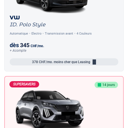
VW
ID. Polo Style
Automatique
Electro
Transmission avant
4 Couleurs
dès
345
CHF
/mo.
+ Acompte
378
CHF/mo.
moins cher que Leasing
SUPERSAVERS
14 jours