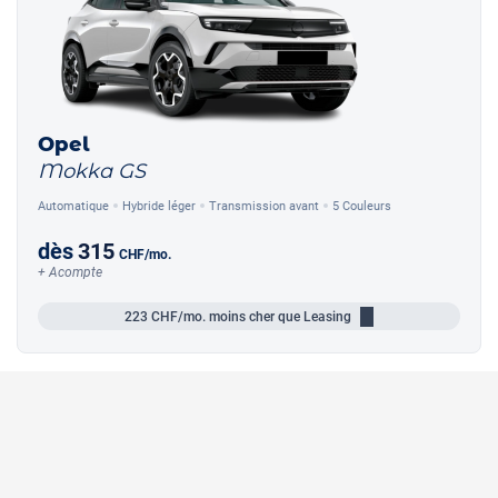
Opel
Mokka GS
Automatique
Hybride léger
Transmission avant
5 Couleurs
dès
315
CHF
/mo.
+ Acompte
223
CHF/mo.
moins cher que Leasing