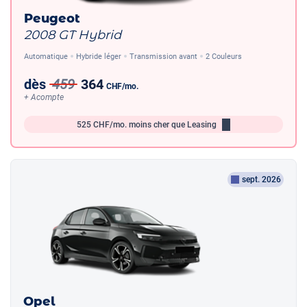
Peugeot
2008 GT Hybrid
Automatique
Hybride léger
Transmission avant
2 Couleurs
dès
459
364
CHF
/mo.
+ Acompte
525
CHF/mo.
moins cher que Leasing
sept. 2026
Opel