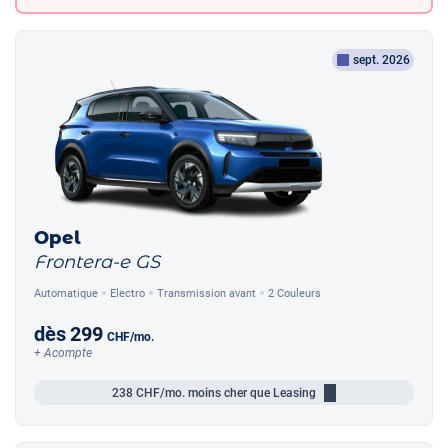
sept. 2026
Opel
Frontera-e GS
Automatique
Electro
Transmission avant
2 Couleurs
dès
299
CHF
/mo.
+ Acompte
238
CHF/mo.
moins cher que Leasing