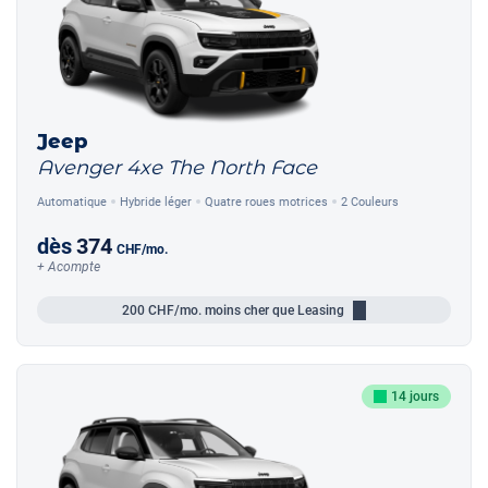
Jeep
Avenger 4xe The North Face
Automatique
Hybride léger
Quatre roues motrices
2 Couleurs
dès
374
CHF
/mo.
+ Acompte
200
CHF/mo.
moins cher que Leasing
14 jours