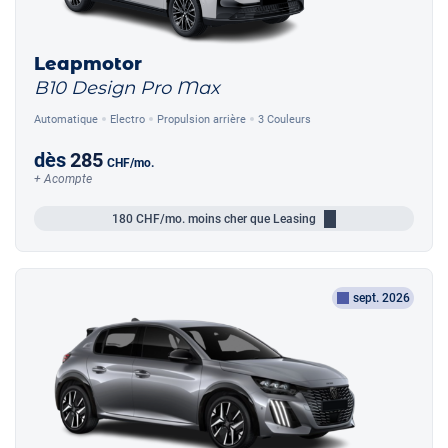
Leapmotor
B10 Design Pro Max
Automatique
Electro
Propulsion arrière
3 Couleurs
dès
285
CHF
/mo.
+ Acompte
180
CHF/mo.
moins cher que Leasing
sept. 2026