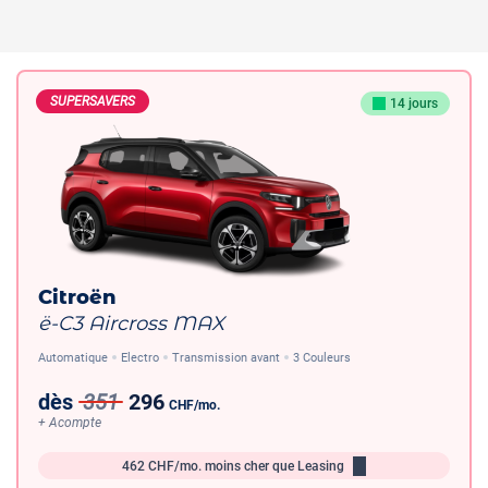
SUPERSAVERS
14 jours
Citroën
ë-C3 Aircross MAX
Automatique
Electro
Transmission avant
3 Couleurs
dès
351
296
CHF
/mo.
+ Acompte
462
CHF/mo.
moins cher que Leasing