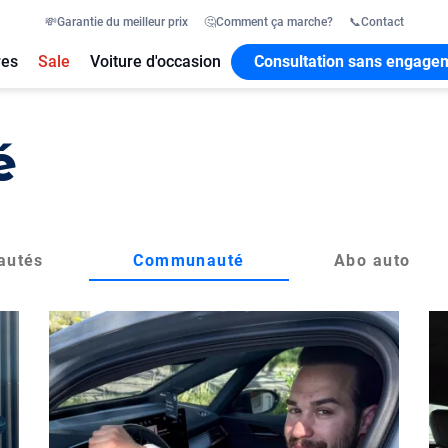
💸
Garantie du meilleur prix
🤔
Comment ça marche?
📞
Contact
res
Sale
Voiture d'occasion
Consultation sans engage
é
autés
Communauté
Abo auto