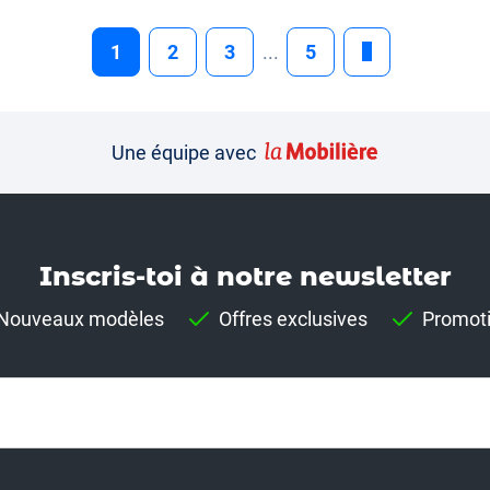
1
2
3
...
5
Une équipe avec
Inscris-toi à notre news­letter
Nouveaux modèles
Offres exclusives
Promot