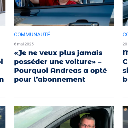
COMMUNAUTÉ
C
6 mai 2025
20 
«Je ne veux plus jamais
M
i
posséder une voiture» –
C
Pourquoi Andreas a opté
s
en
pour l’abonnement
b