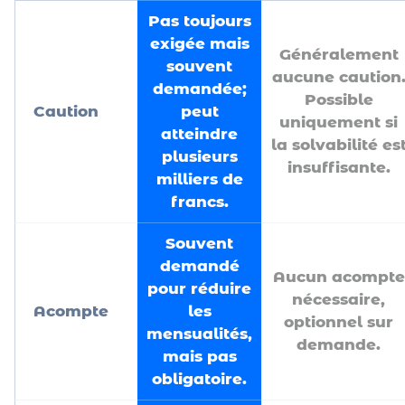
Pas toujours
exigée mais
Généralement
souvent
aucune caution
demandée;
Possible
Caution
peut
uniquement si
atteindre
la solvabilité es
plusieurs
insuffisante.
milliers de
francs.
Souvent
demandé
Aucun acompte
pour réduire
nécessaire,
Acompte
les
optionnel sur
mensualités,
demande.
mais pas
obligatoire.