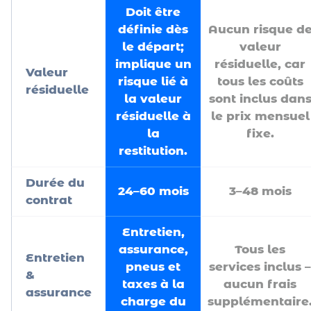
Doit être
définie dès
Aucun risque d
le départ;
valeur
implique un
résiduelle, car
Valeur
risque lié à
tous les coûts
résiduelle
la valeur
sont inclus dan
résiduelle à
le prix mensuel
la
fixe.
restitution.
Durée du
24–60 mois
3–48 mois
contrat
Entretien,
assurance,
Tous les
Entretien
pneus et
services inclus –
&
taxes à la
aucun frais
assurance
charge du
supplémentaire