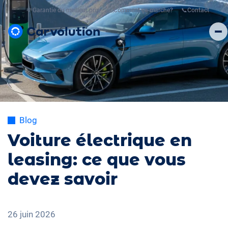
💸
Garantie du meilleur prix
🤔
Comment ça marche?
📞
Contact
Blog
Voiture électrique en
leasing: ce que vous
devez savoir
26 juin 2026